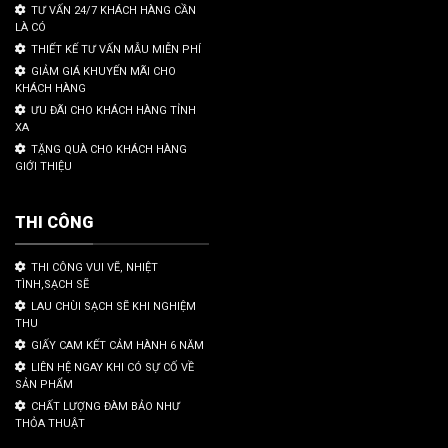
TƯ VẤN 24/7 KHÁCH HÀNG CẦN
LÀ CÓ
THIẾT KẾ TƯ VẤN MẪU MIỄN PHÍ
GIẢM GIÁ KHUYẾN MÃI CHO
KHÁCH HÀNG
ƯU ĐÃI CHO KHÁCH HÀNG TỈNH
XA
TẶNG QUÀ CHO KHÁCH HÀNG
GIỚI THIỆU
THI CÔNG
THI CÔNG VUI VẼ, NHIỆT
TÌNH,SẠCH SẼ
LAU CHÙI SẠCH SẼ KHI NGHIỆM
THU
GIẤY CAM KẾT CẢM HÀNH 6 NĂM
LIÊN HỆ NGAY KHI CÓ SỰ CỐ VỀ
SẢN PHẨM
CHẤT LƯỢNG ĐÀM BẢO NHƯ
THỎA THUẬT