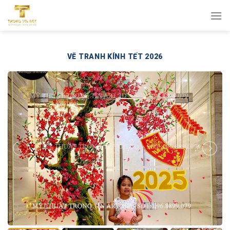
Bỏ
qua
nội
dung
VẼ TRANH KÍNH TẾT 2026