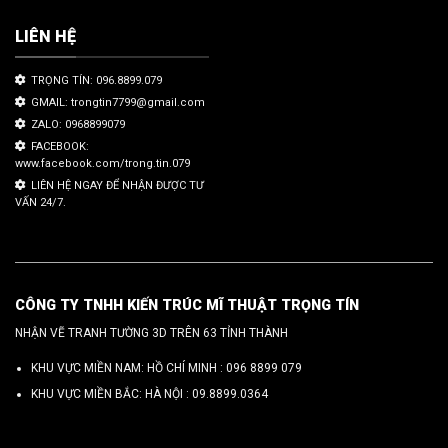
LIÊN HỆ
TRỌNG TÍN: 096.8899.079
GMAIL: trongtin7799@gmail.com
ZALO: 0968899079
FACEBOOK:
www.facebook.com/trong.tin.079
LIÊN HỆ NGAY ĐỂ NHẬN ĐƯỢC TƯ
VẤN 24/7.
CÔNG TY TNHH KIẾN TRÚC MĨ THUẬT TRỌNG TÍN
NHẬN VẼ TRANH TƯỜNG 3D TRÊN 63 TỈNH THÀNH
KHU VỰC MIỀN NAM: HỒ CHÍ MINH :
096 8899 079
KHU VỰC MIỀN BẮC: HÀ NỘI :
09.8899.0364