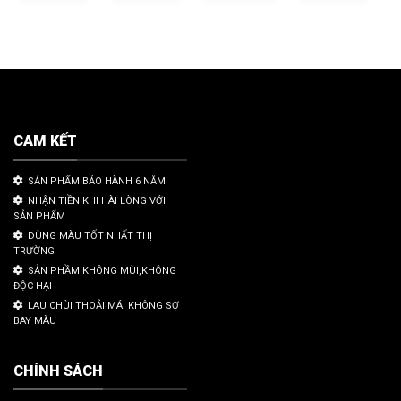
CAM KẾT
SẢN PHẨM BẢO HÀNH 6 NĂM
NHẬN TIỀN KHI HÀI LÒNG VỚI
SẢN PHẨM
DÙNG MÀU TỐT NHẤT THỊ
TRƯỜNG
SẢN PHẦM KHÔNG MÙI,KHÔNG
ĐỘC HẠI
LAU CHÙI THOẢI MÁI KHÔNG SỢ
BAY MÀU
CHÍNH SÁCH