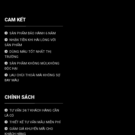
CAM KẾT
SẢN PHẨM BẢO HÀNH 6 NĂM
NHẬN TIỀN KHI HÀI LÒNG VỚI
SẢN PHẨM
DÙNG MÀU TỐT NHẤT THỊ
TRƯỜNG
SẢN PHẦM KHÔNG MÙI,KHÔNG
ĐỘC HẠI
LAU CHÙI THOẢI MÁI KHÔNG SỢ
BAY MÀU
CHÍNH SÁCH
TƯ VẤN 24/7 KHÁCH HÀNG CẦN
LÀ CÓ
THIẾT KẾ TƯ VẤN MẪU MIỄN PHÍ
GIẢM GIÁ KHUYẾN MÃI CHO
KHÁCH HÀNG