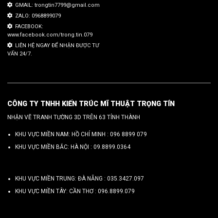
GMAIL: trongtin7799@gmail.com
ZALO: 0968899079
FACEBOOK:
www.facebook.com/trong.tin.079
LIÊN HỆ NGAY ĐỂ NHẬN ĐƯỢC TƯ
VẤN 24/7.
CÔNG TY TNHH KIẾN TRÚC MĨ THUẬT TRỌNG TÍN
NHẬN VẼ TRANH TƯỜNG 3D TRÊN 63 TỈNH THÀNH
KHU VỰC MIỀN NAM: HỒ CHÍ MINH :
096 8899 079
KHU VỰC MIỀN BẮC: HÀ NỘI :
09.8899.0364
KHU VỰC MIỀN TRUNG: ĐÀ NẴNG :
035.3427.097
KHU VỰC MIỀN TÂY: CẦN THƠ :
096.8899.079