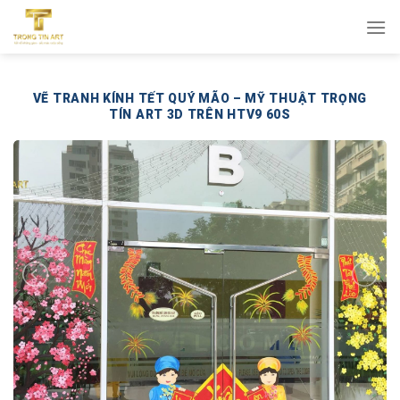
Bỏ
qua
nội
dung
VẼ TRANH KÍNH TẾT QUÝ MÃO – MỸ THUẬT TRỌNG
TÍN ART 3D TRÊN HTV9 60S