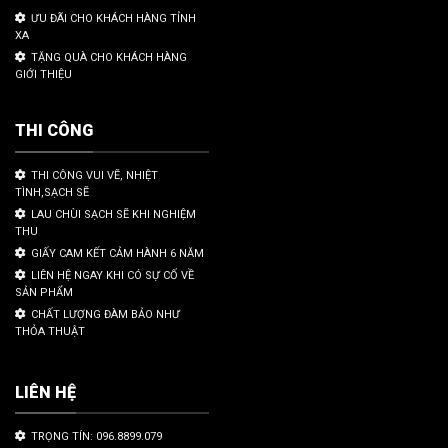
ƯU ĐÃI CHO KHÁCH HÀNG TỈNH
XA
TẶNG QUÀ CHO KHÁCH HÀNG
GIỚI THIỆU
THI CÔNG
THI CÔNG VUI VẼ, NHIỆT
TÌNH,SẠCH SẼ
LAU CHÙI SẠCH SẼ KHI NGHIỆM
THU
GIẤY CAM KẾT CẢM HÀNH 6 NĂM
LIÊN HỆ NGAY KHI CÓ SỰ CỐ VỀ
SẢN PHẨM
CHẤT LƯỢNG ĐÀM BẢO NHƯ
THỎA THUẬT
LIÊN HỆ
TRỌNG TÍN: 096.8899.079