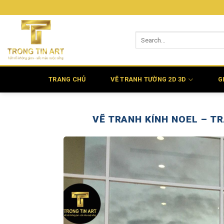
Bỏ
qua
nội
dung
TRANG CHỦ
VẼ TRANH TƯỜNG 2D 3D
G
VẼ TRANH KÍNH NOEL – T