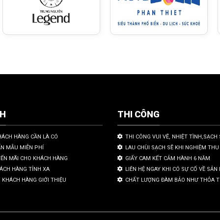
CH
THI CÔNG
HÁCH HÀNG CẦN LÀ CÓ
THI CÔNG VUI VẼ, NHIỆT TÌNH,SẠCH 
ẤN MẪU MIỄN PHÍ
LAU CHÙI SẠCH SẼ KHI NGHIỆM THU
YẾN MÃI CHO KHÁCH HÀNG
GIẤY CAM KẾT CẢM HÀNH 6 NĂM
HÁCH HÀNG TỈNH XA
LIÊN HỆ NGAY KHI CÓ SỰ CỐ VỀ SẢ
 KHÁCH HÀNG GIỚI THIỆU
CHẤT LƯỢNG ĐÀM BẢO NHƯ THỎA 