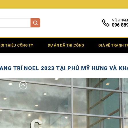
MIỀN NAM
096 88
IỚI THIỆU CÔNG TY
DỰ ÁN ĐÃ THI CÔNG
GIÁ VẼ TRANH 
RANG TRÍ NOEL 2023 TẠI PHÚ MỸ HƯNG VÀ K