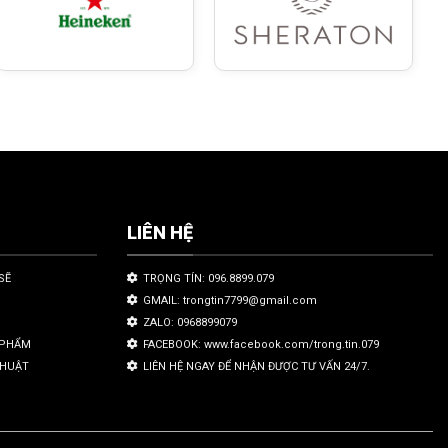
LIÊN HỆ
SẼ
TRỌNG TÍN: 096.8899.079
GMAIL: trongtin7799@gmail.com
ZALO: 0968899079
N PHẨM
FACEBOOK: www.facebook.com/trong.tin.079
THUẬT
LIÊN HỆ NGAY ĐỂ NHẬN ĐƯỢC TƯ VẤN 24/7.