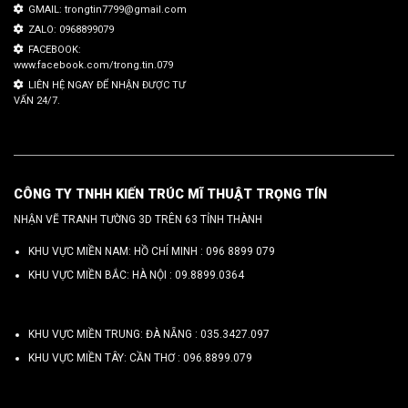
GMAIL: trongtin7799@gmail.com
ZALO: 0968899079
FACEBOOK:
www.facebook.com/trong.tin.079
LIÊN HỆ NGAY ĐỂ NHẬN ĐƯỢC TƯ
VẤN 24/7.
CÔNG TY TNHH KIẾN TRÚC MĨ THUẬT TRỌNG TÍN
NHẬN VẼ TRANH TƯỜNG 3D TRÊN 63 TỈNH THÀNH
KHU VỰC MIỀN NAM: HỒ CHÍ MINH :
096 8899 079
KHU VỰC MIỀN BẮC: HÀ NỘI :
09.8899.0364
KHU VỰC MIỀN TRUNG: ĐÀ NẴNG :
035.3427.097
KHU VỰC MIỀN TÂY: CẦN THƠ :
096.8899.079