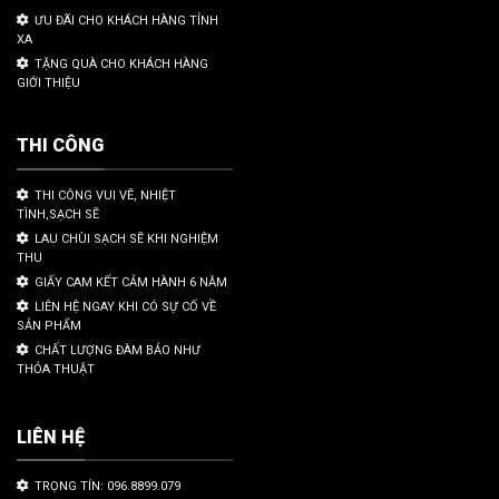
ƯU ĐÃI CHO KHÁCH HÀNG TỈNH
XA
TẶNG QUÀ CHO KHÁCH HÀNG
GIỚI THIỆU
THI CÔNG
THI CÔNG VUI VẼ, NHIỆT
TÌNH,SẠCH SẼ
LAU CHÙI SẠCH SẼ KHI NGHIỆM
THU
GIẤY CAM KẾT CẢM HÀNH 6 NĂM
LIÊN HỆ NGAY KHI CÓ SỰ CỐ VỀ
SẢN PHẨM
CHẤT LƯỢNG ĐÀM BẢO NHƯ
THỎA THUẬT
LIÊN HỆ
TRỌNG TÍN: 096.8899.079