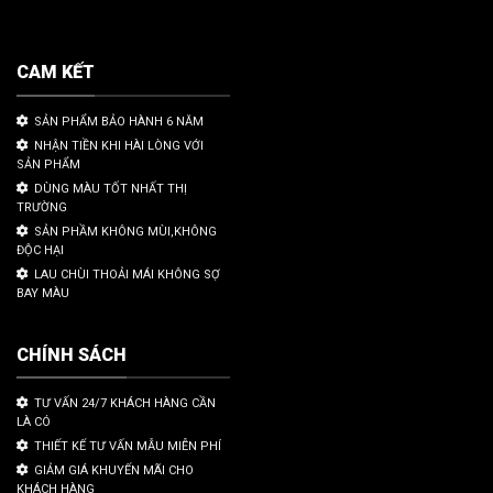
CAM KẾT
SẢN PHẨM BẢO HÀNH 6 NĂM
NHẬN TIỀN KHI HÀI LÒNG VỚI
SẢN PHẨM
DÙNG MÀU TỐT NHẤT THỊ
TRƯỜNG
SẢN PHẦM KHÔNG MÙI,KHÔNG
ĐỘC HẠI
LAU CHÙI THOẢI MÁI KHÔNG SỢ
BAY MÀU
CHÍNH SÁCH
TƯ VẤN 24/7 KHÁCH HÀNG CẦN
LÀ CÓ
THIẾT KẾ TƯ VẤN MẪU MIỄN PHÍ
GIẢM GIÁ KHUYẾN MÃI CHO
KHÁCH HÀNG