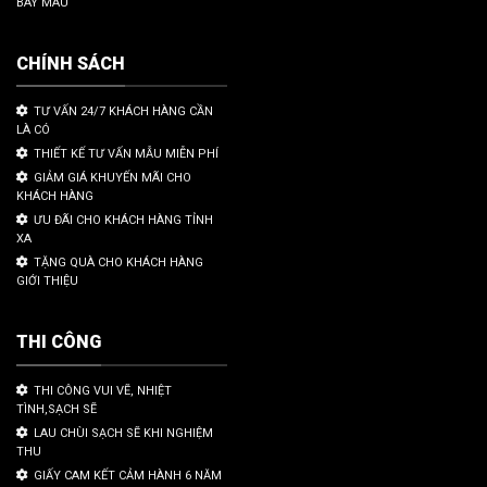
BAY MÀU
CHÍNH SÁCH
TƯ VẤN 24/7 KHÁCH HÀNG CẦN
LÀ CÓ
THIẾT KẾ TƯ VẤN MẪU MIỄN PHÍ
GIẢM GIÁ KHUYẾN MÃI CHO
KHÁCH HÀNG
ƯU ĐÃI CHO KHÁCH HÀNG TỈNH
XA
TẶNG QUÀ CHO KHÁCH HÀNG
GIỚI THIỆU
THI CÔNG
THI CÔNG VUI VẼ, NHIỆT
TÌNH,SẠCH SẼ
LAU CHÙI SẠCH SẼ KHI NGHIỆM
THU
GIẤY CAM KẾT CẢM HÀNH 6 NĂM