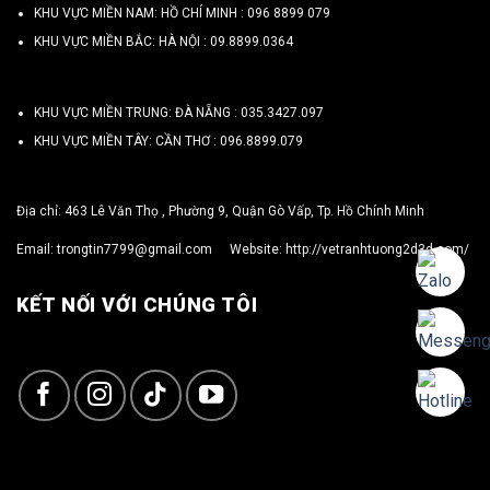
KHU VỰC MIỀN NAM: HỒ CHÍ MINH :
096 8899 079
KHU VỰC MIỀN BẮC: HÀ NỘI :
09.8899.0364
KHU VỰC MIỀN TRUNG: ĐÀ NẴNG :
035.3427.097
KHU VỰC MIỀN TÂY: CẦN THƠ :
096.8899.079
Địa chỉ: 463 Lê Văn Thọ , Phường 9, Quận Gò Vấp, Tp. Hồ Chính Minh
Email:
trongtin7799@gmail.com
Website:
http://vetranhtuong2d3d.com/
KẾT NỐI VỚI CHÚNG TÔI