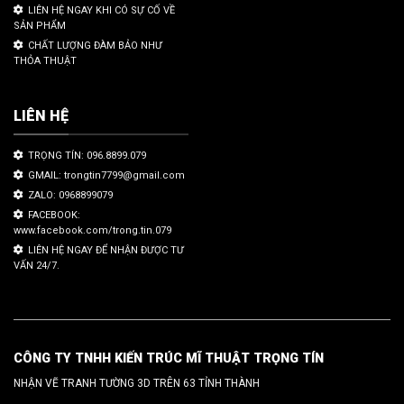
LIÊN HỆ NGAY KHI CÓ SỰ CỐ VỀ
SẢN PHẨM
CHẤT LƯỢNG ĐÀM BẢO NHƯ
THỎA THUẬT
LIÊN HỆ
TRỌNG TÍN: 096.8899.079
GMAIL: trongtin7799@gmail.com
ZALO: 0968899079
FACEBOOK:
www.facebook.com/trong.tin.079
LIÊN HỆ NGAY ĐỂ NHẬN ĐƯỢC TƯ
VẤN 24/7.
CÔNG TY TNHH KIẾN TRÚC MĨ THUẬT TRỌNG TÍN
NHẬN VẼ TRANH TƯỜNG 3D TRÊN 63 TỈNH THÀNH