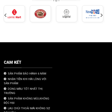
CAM KẾT
SẢN PHẨM BẢO HÀNH 6 NĂM
NHẬN TIỀN KHI HÀI LÒNG VỚI
SẢN PHẨM
DÙNG MÀU TỐT NHẤT THỊ
TRƯỜNG
SẢN PHẦM KHÔNG MÙI,KHÔNG
ĐỘC HẠI
LAU CHÙI THOẢI MÁI KHÔNG SỢ