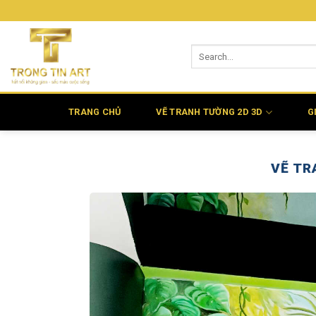
Bỏ
qua
nội
dung
TRANG CHỦ
VẼ TRANH TƯỜNG 2D 3D
G
VẼ TR