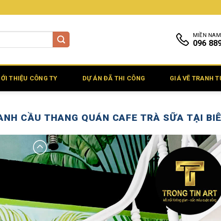
MIỀN NAM
096 88
IỚI THIỆU CÔNG TY
DỰ ÁN ĐÃ THI CÔNG
GIÁ VẼ TRANH 
ANH CẦU THANG QUÁN CAFE TRÀ SỮA TẠI BI