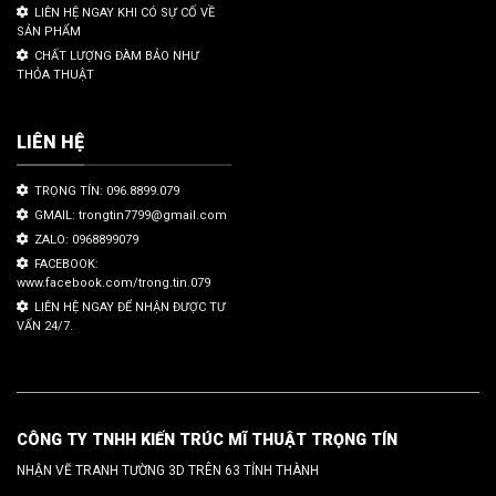
LIÊN HỆ NGAY KHI CÓ SỰ CỐ VỀ
SẢN PHẨM
CHẤT LƯỢNG ĐÀM BẢO NHƯ
THỎA THUẬT
LIÊN HỆ
TRỌNG TÍN: 096.8899.079
GMAIL: trongtin7799@gmail.com
ZALO: 0968899079
FACEBOOK:
www.facebook.com/trong.tin.079
LIÊN HỆ NGAY ĐỂ NHẬN ĐƯỢC TƯ
VẤN 24/7.
CÔNG TY TNHH KIẾN TRÚC MĨ THUẬT TRỌNG TÍN
NHẬN VẼ TRANH TƯỜNG 3D TRÊN 63 TỈNH THÀNH