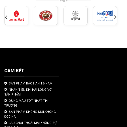
CAM KẾT
SẢN PHẨM BẢO HÀNH 6 NĂM
NHẬN TIỀN KHI HÀI LÒNG VỚI
SẢN PHẨM
DÙNG MÀU TỐT NHẤT THỊ
TRƯỜNG
SẢN PHẦM KHÔNG MÙI,KHÔNG
ĐỘC HẠI
LAU CHÙI THOẢI MÁI KHÔNG SỢ