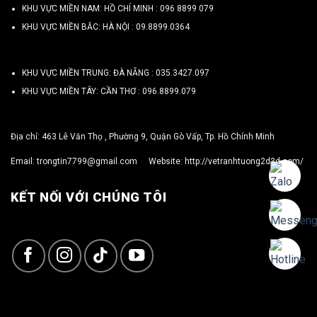
KHU VỰC MIỀN NAM: HỒ CHÍ MINH :
096 8899 079
KHU VỰC MIỀN BẮC: HÀ NỘI :
09.8899.0364
KHU VỰC MIỀN TRUNG: ĐÀ NẴNG :
035.3427.097
KHU VỰC MIỀN TÂY: CẦN THƠ :
096.8899.079
Địa chỉ: 463 Lê Văn Thọ , Phường 9, Quận Gò Vấp, Tp. Hồ Chính Minh
Email:
trongtin7799@gmail.com
Website:
http://vetranhtuong2d3d.com/
KẾT NỐI VỚI CHÚNG TÔI