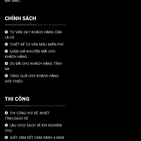
BAY MÀU
CHÍNH SÁCH
TƯ VẤN 24/7 KHÁCH HÀNG CẦN
LÀ CÓ
THIẾT KẾ TƯ VẤN MẪU MIỄN PHÍ
GIẢM GIÁ KHUYẾN MÃI CHO
KHÁCH HÀNG
ƯU ĐÃI CHO KHÁCH HÀNG TỈNH
XA
TẶNG QUÀ CHO KHÁCH HÀNG
GIỚI THIỆU
THI CÔNG
THI CÔNG VUI VẼ, NHIỆT
TÌNH,SẠCH SẼ
LAU CHÙI SẠCH SẼ KHI NGHIỆM
THU
GIẤY CAM KẾT CẢM HÀNH 6 NĂM