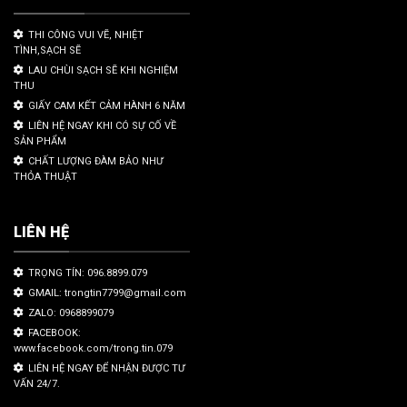
THI CÔNG VUI VẼ, NHIỆT
TÌNH,SẠCH SẼ
LAU CHÙI SẠCH SẼ KHI NGHIỆM
THU
GIẤY CAM KẾT CẢM HÀNH 6 NĂM
LIÊN HỆ NGAY KHI CÓ SỰ CỐ VỀ
SẢN PHẨM
CHẤT LƯỢNG ĐÀM BẢO NHƯ
THỎA THUẬT
LIÊN HỆ
TRỌNG TÍN: 096.8899.079
GMAIL: trongtin7799@gmail.com
ZALO: 0968899079
FACEBOOK:
www.facebook.com/trong.tin.079
LIÊN HỆ NGAY ĐỂ NHẬN ĐƯỢC TƯ
VẤN 24/7.