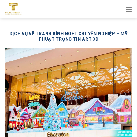
Bỏ
qua
nội
dung
DỊCH VỤ VẼ TRANH KÍNH NOEL CHUYÊN NGHIỆP – MỸ
THUẬT TRỌNG TÍN ART 3D