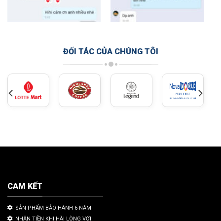
ĐỐI TÁC CỦA CHÚNG TÔI
CAM KẾT
SẢN PHẨM BẢO HÀNH 6 NĂM
NHẬN TIỀN KHI HÀI LÒNG VỚI