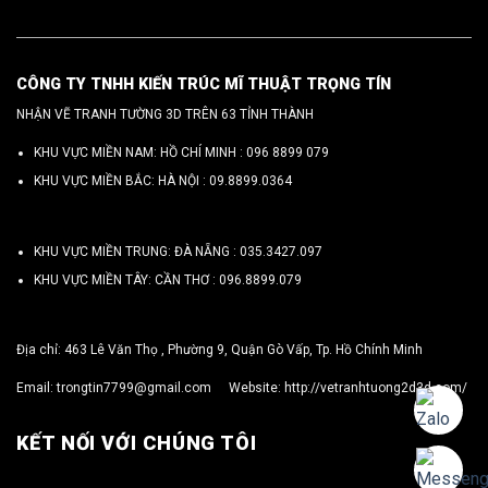
CÔNG TY TNHH KIẾN TRÚC MĨ THUẬT TRỌNG TÍN
NHẬN VẼ TRANH TƯỜNG 3D TRÊN 63 TỈNH THÀNH
KHU VỰC MIỀN NAM: HỒ CHÍ MINH :
096 8899 079
KHU VỰC MIỀN BẮC: HÀ NỘI :
09.8899.0364
KHU VỰC MIỀN TRUNG: ĐÀ NẴNG :
035.3427.097
KHU VỰC MIỀN TÂY: CẦN THƠ :
096.8899.079
Địa chỉ: 463 Lê Văn Thọ , Phường 9, Quận Gò Vấp, Tp. Hồ Chính Minh
Email:
trongtin7799@gmail.com
Website:
http://vetranhtuong2d3d.com/
KẾT NỐI VỚI CHÚNG TÔI