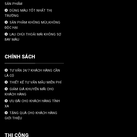
SẢN PHẨM
DÙNG MÀU TỐT NHẤT THỊ
TRƯỜNG
SẢN PHẦM KHÔNG MÙI,KHÔNG
ĐỘC HẠI
LAU CHÙI THOẢI MÁI KHÔNG SỢ
BAY MÀU
CHÍNH SÁCH
TƯ VẤN 24/7 KHÁCH HÀNG CẦN
LÀ CÓ
THIẾT KẾ TƯ VẤN MẪU MIỄN PHÍ
GIẢM GIÁ KHUYẾN MÃI CHO
KHÁCH HÀNG
ƯU ĐÃI CHO KHÁCH HÀNG TỈNH
XA
TẶNG QUÀ CHO KHÁCH HÀNG
GIỚI THIỆU
THI CÔNG