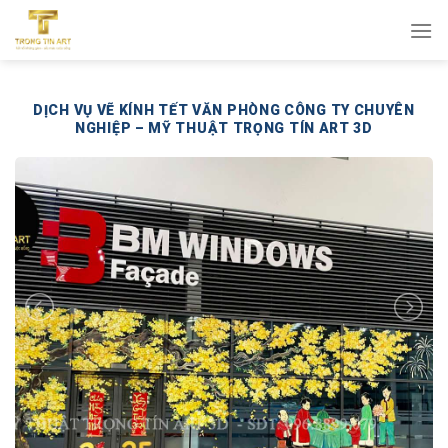
Bỏ
qua
nội
dung
DỊCH VỤ VẼ KÍNH TẾT VĂN PHÒNG CÔNG TY CHUYÊN
NGHIỆP – MỸ THUẬT TRỌNG TÍN ART 3D