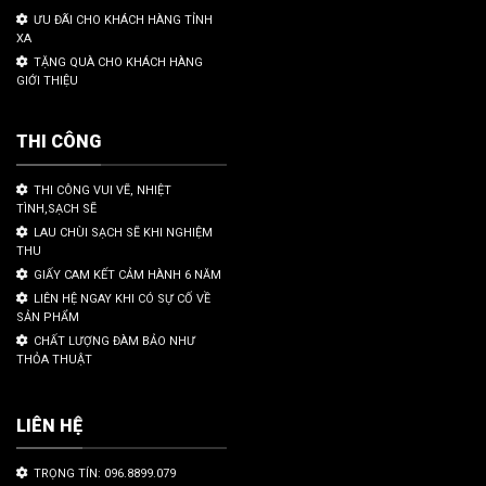
ƯU ĐÃI CHO KHÁCH HÀNG TỈNH
XA
TẶNG QUÀ CHO KHÁCH HÀNG
GIỚI THIỆU
THI CÔNG
THI CÔNG VUI VẼ, NHIỆT
TÌNH,SẠCH SẼ
LAU CHÙI SẠCH SẼ KHI NGHIỆM
THU
GIẤY CAM KẾT CẢM HÀNH 6 NĂM
LIÊN HỆ NGAY KHI CÓ SỰ CỐ VỀ
SẢN PHẨM
CHẤT LƯỢNG ĐÀM BẢO NHƯ
THỎA THUẬT
LIÊN HỆ
TRỌNG TÍN: 096.8899.079