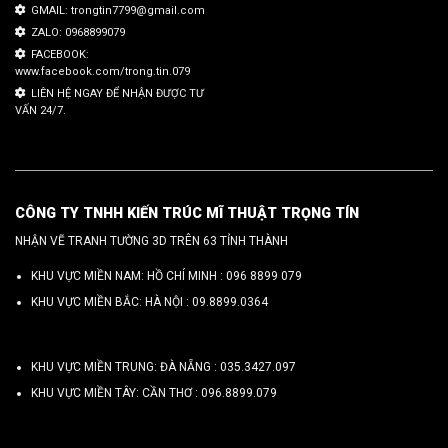
GMAIL: trongtin7799@gmail.com
ZALO: 0968899079
FACEBOOK:
www.facebook.com/trong.tin.079
LIÊN HỆ NGAY ĐỂ NHẬN ĐƯỢC TƯ
VẤN 24/7.
CÔNG TY TNHH KIẾN TRÚC MĨ THUẬT TRỌNG TÍN
NHẬN VẼ TRANH TƯỜNG 3D TRÊN 63 TỈNH THÀNH
KHU VỰC MIỀN NAM: HỒ CHÍ MINH :
096 8899 079
KHU VỰC MIỀN BẮC: HÀ NỘI :
09.8899.0364
KHU VỰC MIỀN TRUNG: ĐÀ NẴNG :
035.3427.097
KHU VỰC MIỀN TÂY: CẦN THƠ :
096.8899.079