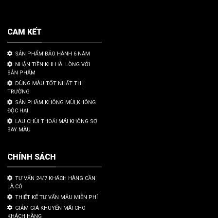
CAM KẾT
SẢN PHẨM BẢO HÀNH 6 NĂM
NHẬN TIỀN KHI HÀI LÒNG VỚI
SẢN PHẨM
DÙNG MÀU TỐT NHẤT THỊ
TRƯỜNG
SẢN PHẦM KHÔNG MÙI,KHÔNG
ĐỘC HẠI
LAU CHÙI THOẢI MÁI KHÔNG SỢ
BAY MÀU
CHÍNH SÁCH
TƯ VẤN 24/7 KHÁCH HÀNG CẦN
LÀ CÓ
THIẾT KẾ TƯ VẤN MẪU MIỄN PHÍ
GIẢM GIÁ KHUYẾN MÃI CHO
KHÁCH HÀNG