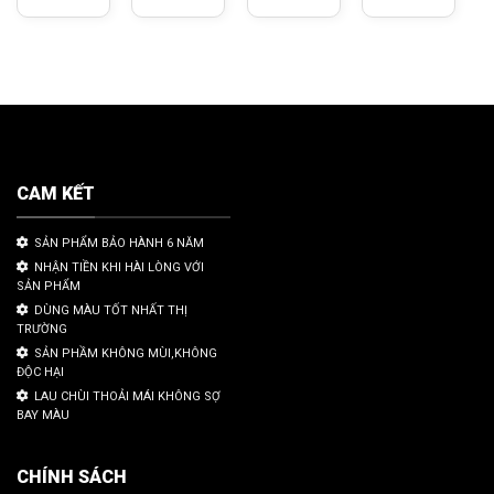
CAM KẾT
SẢN PHẨM BẢO HÀNH 6 NĂM
NHẬN TIỀN KHI HÀI LÒNG VỚI
SẢN PHẨM
DÙNG MÀU TỐT NHẤT THỊ
TRƯỜNG
SẢN PHẦM KHÔNG MÙI,KHÔNG
ĐỘC HẠI
LAU CHÙI THOẢI MÁI KHÔNG SỢ
BAY MÀU
CHÍNH SÁCH