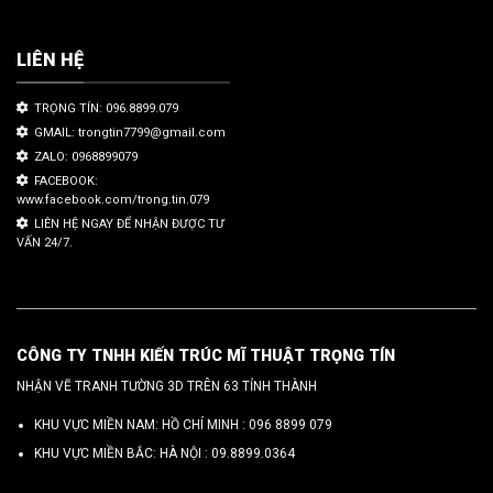
LIÊN HỆ
TRỌNG TÍN: 096.8899.079
GMAIL: trongtin7799@gmail.com
ZALO: 0968899079
FACEBOOK:
www.facebook.com/trong.tin.079
LIÊN HỆ NGAY ĐỂ NHẬN ĐƯỢC TƯ
VẤN 24/7.
CÔNG TY TNHH KIẾN TRÚC MĨ THUẬT TRỌNG TÍN
NHẬN VẼ TRANH TƯỜNG 3D TRÊN 63 TỈNH THÀNH
KHU VỰC MIỀN NAM: HỒ CHÍ MINH :
096 8899 079
KHU VỰC MIỀN BẮC: HÀ NỘI :
09.8899.0364