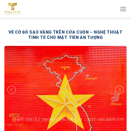
Bỏ
qua
nội
dung
VẼ CỜ ĐỎ SAO VÀNG TRÊN CỬA CUỐN – NGHỆ THUẬT
TINH TẾ CHO MẶT TIỀN ẤN TƯỢNG