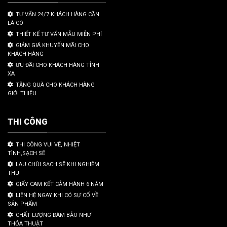
TƯ VẤN 24/7 KHÁCH HÀNG CẦN
LÀ CÓ
THIẾT KẾ TƯ VẤN MẪU MIỄN PHÍ
GIẢM GIÁ KHUYẾN MÃI CHO
KHÁCH HÀNG
ƯU ĐÃI CHO KHÁCH HÀNG TỈNH
XA
TẶNG QUÀ CHO KHÁCH HÀNG
GIỚI THIỆU
THI CÔNG
THI CÔNG VUI VẼ, NHIỆT
TÌNH,SẠCH SẼ
LAU CHÙI SẠCH SẼ KHI NGHIỆM
THU
GIẤY CAM KẾT CẢM HÀNH 6 NĂM
LIÊN HỆ NGAY KHI CÓ SỰ CỐ VỀ
SẢN PHẨM
CHẤT LƯỢNG ĐÀM BẢO NHƯ
THỎA THUẬT