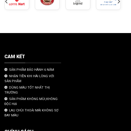
CAM KẾT
SẢN PHẨM BẢO HÀNH 6 NĂM
NHẬN TIỀN KHI HÀI LÒNG VỚI
SẢN PHẨM
DÙNG MÀU TỐT NHẤT THỊ
TRƯỜNG
SẢN PHẦM KHÔNG MÙI,KHÔNG
ĐỘC HẠI
LAU CHÙI THOẢI MÁI KHÔNG SỢ
BAY MÀU