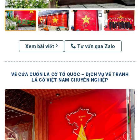
Xem bài viết
Tư vấn qua Zalo
VẼ CỬA CUỐN LÁ CỜ TỔ QUỐC – DỊCH VỤ VẼ TRANH
LÁ CỜ VIỆT NAM CHUYÊN NGHIỆP