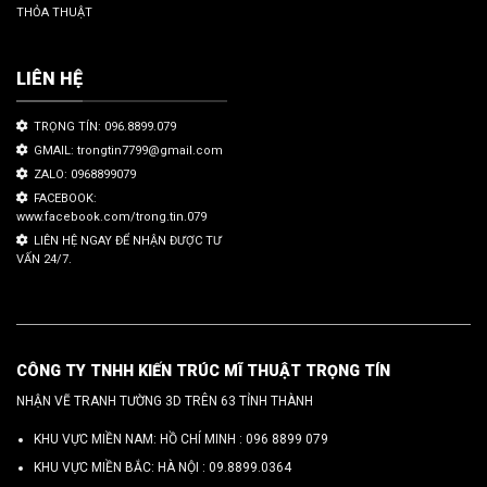
THỎA THUẬT
LIÊN HỆ
TRỌNG TÍN: 096.8899.079
GMAIL: trongtin7799@gmail.com
ZALO: 0968899079
FACEBOOK:
www.facebook.com/trong.tin.079
LIÊN HỆ NGAY ĐỂ NHẬN ĐƯỢC TƯ
VẤN 24/7.
CÔNG TY TNHH KIẾN TRÚC MĨ THUẬT TRỌNG TÍN
NHẬN VẼ TRANH TƯỜNG 3D TRÊN 63 TỈNH THÀNH
KHU VỰC MIỀN NAM: HỒ CHÍ MINH :
096 8899 079
KHU VỰC MIỀN BẮC: HÀ NỘI :
09.8899.0364