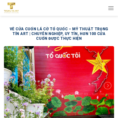
Bỏ
qua
nội
dung
VẼ CỬA CUỐN LÁ CỜ TỔ QUỐC – MỸ THUẬT TRỌNG
TÍN ART | CHUYÊN NGHIỆP, UY TÍN, HƠN 100 CỬA
CUỐN ĐƯỢC THỰC HIỆN