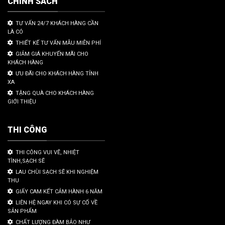
CHÍNH SÁCH
TƯ VẤN 24/7 KHÁCH HÀNG CẦN
LÀ CÓ
THIẾT KẾ TƯ VẤN MẪU MIỄN PHÍ
GIẢM GIÁ KHUYẾN MÃI CHO
KHÁCH HÀNG
ƯU ĐÃI CHO KHÁCH HÀNG TỈNH
XA
TẶNG QUÀ CHO KHÁCH HÀNG
GIỚI THIỆU
THI CÔNG
THI CÔNG VUI VẼ, NHIỆT
TÌNH,SẠCH SẼ
LAU CHÙI SẠCH SẼ KHI NGHIỆM
THU
GIẤY CAM KẾT CẢM HÀNH 6 NĂM
LIÊN HỆ NGAY KHI CÓ SỰ CỐ VỀ
SẢN PHẨM
CHẤT LƯỢNG ĐÀM BẢO NHƯ