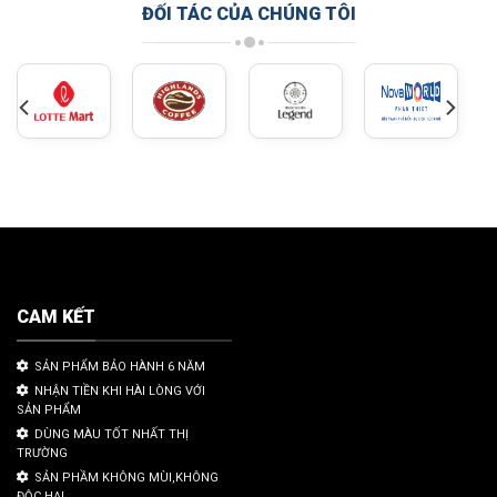
ĐỐI TÁC CỦA CHÚNG TÔI
CAM KẾT
SẢN PHẨM BẢO HÀNH 6 NĂM
NHẬN TIỀN KHI HÀI LÒNG VỚI
SẢN PHẨM
DÙNG MÀU TỐT NHẤT THỊ
TRƯỜNG
SẢN PHẦM KHÔNG MÙI,KHÔNG
ĐỘC HẠI