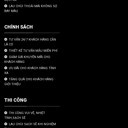
LAU CHÙI THOẢI MÁI KHÔNG SỢ
BAY MÀU
CHÍNH SÁCH
TƯ VẤN 24/7 KHÁCH HÀNG CẦN
LÀ CÓ
THIẾT KẾ TƯ VẤN MẪU MIỄN PHÍ
GIẢM GIÁ KHUYẾN MÃI CHO
KHÁCH HÀNG
ƯU ĐÃI CHO KHÁCH HÀNG TỈNH
XA
TẶNG QUÀ CHO KHÁCH HÀNG
GIỚI THIỆU
THI CÔNG
THI CÔNG VUI VẼ, NHIỆT
TÌNH,SẠCH SẼ
LAU CHÙI SẠCH SẼ KHI NGHIỆM