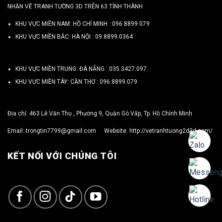
NHẬN VẼ TRANH TƯỜNG 3D TRÊN 63 TỈNH THÀNH
KHU VỰC MIỀN NAM: HỒ CHÍ MINH :
096 8899 079
KHU VỰC MIỀN BẮC: HÀ NỘI :
09.8899.0364
KHU VỰC MIỀN TRUNG: ĐÀ NẴNG :
035.3427.097
KHU VỰC MIỀN TÂY: CẦN THƠ :
096.8899.079
Địa chỉ: 463 Lê Văn Thọ , Phường 9, Quận Gò Vấp, Tp. Hồ Chính Minh
Email:
trongtin7799@gmail.com
Website:
http://vetranhtuong2d3d.com/
KẾT NỐI VỚI CHÚNG TÔI