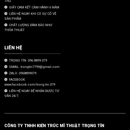
THU
GIẤY CAM KẾT CẢM HÀNH 6 NĂM
LIÊN HỆ NGAY KHI CÓ SỰ CỐ VỀ
SẢN PHẨM
CHẤT LƯỢNG ĐÀM BẢO NHƯ
THỎA THUẬT
LIÊN HỆ
TRỌNG TÍN: 096.8899.079
GMAIL: trongtin7799@gmail.com
ZALO: 0968899079
FACEBOOK:
www.facebook.com/trong.tin.079
LIÊN HỆ NGAY ĐỂ NHẬN ĐƯỢC TƯ
VẤN 24/7.
CÔNG TY TNHH KIẾN TRÚC MĨ THUẬT TRỌNG TÍN