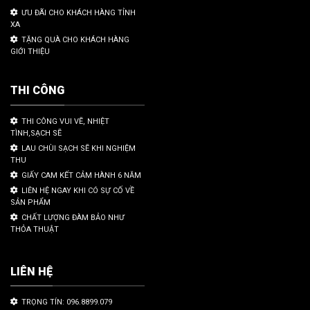
ƯU ĐÃI CHO KHÁCH HÀNG TỈNH
XA
TẶNG QUÀ CHO KHÁCH HÀNG
GIỚI THIỆU
THI CÔNG
THI CÔNG VUI VẼ, NHIỆT
TÌNH,SẠCH SẼ
LAU CHÙI SẠCH SẼ KHI NGHIỆM
THU
GIẤY CAM KẾT CẢM HÀNH 6 NĂM
LIÊN HỆ NGAY KHI CÓ SỰ CỐ VỀ
SẢN PHẨM
CHẤT LƯỢNG ĐÀM BẢO NHƯ
THỎA THUẬT
LIÊN HỆ
TRỌNG TÍN: 096.8899.079