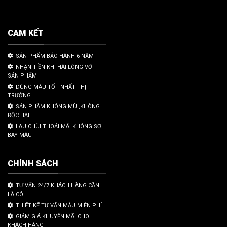
CAM KẾT
SẢN PHẨM BẢO HÀNH 6 NĂM
NHẬN TIỀN KHI HÀI LÒNG VỚI
SẢN PHẨM
DÙNG MÀU TỐT NHẤT THỊ
TRƯỜNG
SẢN PHẦM KHÔNG MÙI,KHÔNG
ĐỘC HẠI
LAU CHÙI THOẢI MÁI KHÔNG SỢ
BAY MÀU
CHÍNH SÁCH
TƯ VẤN 24/7 KHÁCH HÀNG CẦN
LÀ CÓ
THIẾT KẾ TƯ VẤN MẪU MIỄN PHÍ
GIẢM GIÁ KHUYẾN MÃI CHO
KHÁCH HÀNG