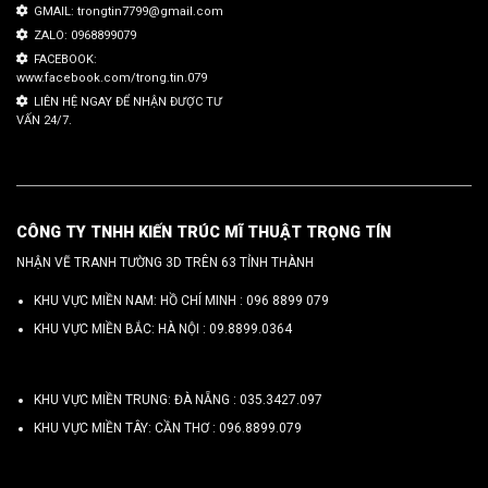
GMAIL: trongtin7799@gmail.com
ZALO: 0968899079
FACEBOOK:
www.facebook.com/trong.tin.079
LIÊN HỆ NGAY ĐỂ NHẬN ĐƯỢC TƯ
VẤN 24/7.
CÔNG TY TNHH KIẾN TRÚC MĨ THUẬT TRỌNG TÍN
NHẬN VẼ TRANH TƯỜNG 3D TRÊN 63 TỈNH THÀNH
KHU VỰC MIỀN NAM: HỒ CHÍ MINH :
096 8899 079
KHU VỰC MIỀN BẮC: HÀ NỘI :
09.8899.0364
KHU VỰC MIỀN TRUNG: ĐÀ NẴNG :
035.3427.097
KHU VỰC MIỀN TÂY: CẦN THƠ :
096.8899.079