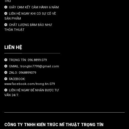
THU
GIẤY CAM KẾT CẢM HÀNH 6 NĂM
LIÊN HỆ NGAY KHI CÓ SỰ CỐ VỀ
SẢN PHẨM
CHẤT LƯỢNG ĐÀM BẢO NHƯ
THỎA THUẬT
LIÊN HỆ
TRỌNG TÍN: 096.8899.079
GMAIL: trongtin7799@gmail.com
ZALO: 0968899079
FACEBOOK:
www.facebook.com/trong.tin.079
LIÊN HỆ NGAY ĐỂ NHẬN ĐƯỢC TƯ
VẤN 24/7.
CÔNG TY TNHH KIẾN TRÚC MĨ THUẬT TRỌNG TÍN