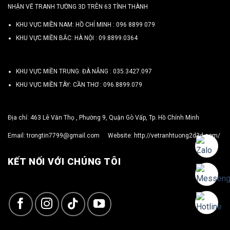
NHẬN VẼ TRANH TƯỜNG 3D TRÊN 63 TỈNH THÀNH
KHU VỰC MIỀN NAM: HỒ CHÍ MINH :
096 8899 079
KHU VỰC MIỀN BẮC: HÀ NỘI :
09.8899.0364
KHU VỰC MIỀN TRUNG: ĐÀ NẴNG :
035.3427.097
KHU VỰC MIỀN TÂY: CẦN THƠ :
096.8899.079
Địa chỉ: 463 Lê Văn Thọ , Phường 9, Quận Gò Vấp, Tp. Hồ Chính Minh
Email:
trongtin7799@gmail.com
Website:
http://vetranhtuong2d3d.com/
KẾT NỐI VỚI CHÚNG TÔI