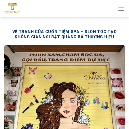
Bỏ
qua
nội
dung
VẼ TRANH CỬA CUỐN TIỆM SPA – SLON TÓC TẠO
KHÔNG GIAN NỔI BẬT QUẢNG BÁ THƯƠNG HIỆU