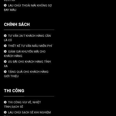
LAU CHÙI THOẢI MÁI KHÔNG SỢ
BAY MÀU
CHÍNH SÁCH
TƯ VẤN 24/7 KHÁCH HÀNG CẦN
LÀ CÓ
THIẾT KẾ TƯ VẤN MẪU MIỄN PHÍ
GIẢM GIÁ KHUYẾN MÃI CHO
KHÁCH HÀNG
ƯU ĐÃI CHO KHÁCH HÀNG TỈNH
XA
TẶNG QUÀ CHO KHÁCH HÀNG
GIỚI THIỆU
THI CÔNG
THI CÔNG VUI VẼ, NHIỆT
TÌNH,SẠCH SẼ
LAU CHÙI SẠCH SẼ KHI NGHIỆM