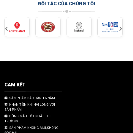
ĐỐI TÁC CỦA CHÚNG TÔI
CAM KẾT
SẢN PHẨM BẢO HÀNH 6 NĂM
NHẬN TIỀN KHI HÀI LÒNG VỚI
SẢN PHẨM
DÙNG MÀU TỐT NHẤT THỊ
TRƯỜNG
SẢN PHẦM KHÔNG MÙI,KHÔNG
ĐỘC HẠI