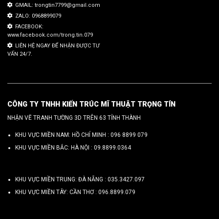
GMAIL: trongtin7799@gmail.com
ZALO: 0968899079
FACEBOOK:
www.facebook.com/trong.tin.079
LIÊN HỆ NGAY ĐỂ NHẬN ĐƯỢC TƯ
VẤN 24/7.
CÔNG TY TNHH KIẾN TRÚC MĨ THUẬT TRỌNG TÍN
NHẬN VẼ TRANH TƯỜNG 3D TRÊN 63 TỈNH THÀNH
KHU VỰC MIỀN NAM: HỒ CHÍ MINH :
096 8899 079
KHU VỰC MIỀN BẮC: HÀ NỘI :
09.8899.0364
KHU VỰC MIỀN TRUNG: ĐÀ NẴNG :
035.3427.097
KHU VỰC MIỀN TÂY: CẦN THƠ :
096.8899.079