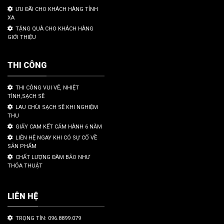
ƯU ĐÃI CHO KHÁCH HÀNG TỈNH
XA
TẶNG QUÀ CHO KHÁCH HÀNG
GIỚI THIỆU
THI CÔNG
THI CÔNG VUI VẼ, NHIỆT
TÌNH,SẠCH SẼ
LAU CHÙI SẠCH SẼ KHI NGHIỆM
THU
GIẤY CAM KẾT CẢM HÀNH 6 NĂM
LIÊN HỆ NGAY KHI CÓ SỰ CỐ VỀ
SẢN PHẨM
CHẤT LƯỢNG ĐÀM BẢO NHƯ
THỎA THUẬT
LIÊN HỆ
TRỌNG TÍN: 096.8899.079