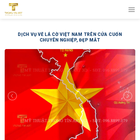
Bỏ
qua
nội
dung
DỊCH VỤ VẼ LÁ CỜ VIỆT NAM TRÊN CỬA CUỐN
CHUYÊN NGHIỆP, ĐẸP MẮT