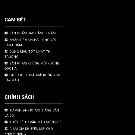
CAM KẾT
SẢN PHẨM BẢO HÀNH 6 NĂM
NHẬN TIỀN KHI HÀI LÒNG VỚI
SẢN PHẨM
DÙNG MÀU TỐT NHẤT THỊ
TRƯỜNG
SẢN PHẦM KHÔNG MÙI,KHÔNG
ĐỘC HẠI
LAU CHÙI THOẢI MÁI KHÔNG SỢ
BAY MÀU
CHÍNH SÁCH
TƯ VẤN 24/7 KHÁCH HÀNG CẦN
LÀ CÓ
THIẾT KẾ TƯ VẤN MẪU MIỄN PHÍ
GIẢM GIÁ KHUYẾN MÃI CHO
KHÁCH HÀNG