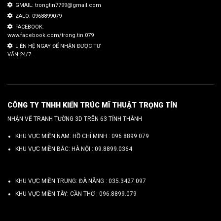
GMAIL: trongtin7799@gmail.com
ZALO: 0968899079
FACEBOOK:
www.facebook.com/trong.tin.079
LIÊN HỆ NGAY ĐỂ NHẬN ĐƯỢC TƯ
VẤN 24/7.
CÔNG TY TNHH KIẾN TRÚC MĨ THUẬT TRỌNG TÍN
NHẬN VẼ TRANH TƯỜNG 3D TRÊN 63 TỈNH THÀNH
KHU VỰC MIỀN NAM: HỒ CHÍ MINH :
096 8899 079
KHU VỰC MIỀN BẮC: HÀ NỘI :
09.8899.0364
KHU VỰC MIỀN TRUNG: ĐÀ NẴNG :
035.3427.097
KHU VỰC MIỀN TÂY: CẦN THƠ :
096.8899.079