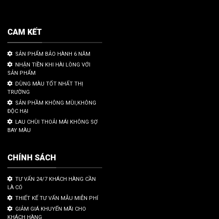
CAM KẾT
SẢN PHẨM BẢO HÀNH 6 NĂM
NHẬN TIỀN KHI HÀI LÒNG VỚI
SẢN PHẨM
DÙNG MÀU TỐT NHẤT THỊ
TRƯỜNG
SẢN PHẦM KHÔNG MÙI,KHÔNG
ĐỘC HẠI
LAU CHÙI THOẢI MÁI KHÔNG SỢ
BAY MÀU
CHÍNH SÁCH
TƯ VẤN 24/7 KHÁCH HÀNG CẦN
LÀ CÓ
THIẾT KẾ TƯ VẤN MẪU MIỄN PHÍ
GIẢM GIÁ KHUYẾN MÃI CHO
KHÁCH HÀNG