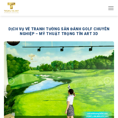
Bỏ
qua
nội
dung
DỊCH VỤ VẼ TRANH TƯỜNG SÂN ĐÁNH GOLF CHUYÊN
NGHIỆP – MỸ THUẬT TRỌNG TÍN ART 3D