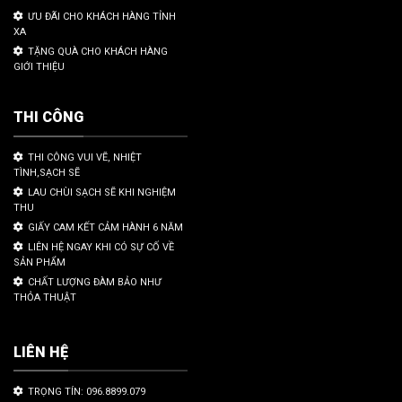
ƯU ĐÃI CHO KHÁCH HÀNG TỈNH
XA
TẶNG QUÀ CHO KHÁCH HÀNG
GIỚI THIỆU
THI CÔNG
THI CÔNG VUI VẼ, NHIỆT
TÌNH,SẠCH SẼ
LAU CHÙI SẠCH SẼ KHI NGHIỆM
THU
GIẤY CAM KẾT CẢM HÀNH 6 NĂM
LIÊN HỆ NGAY KHI CÓ SỰ CỐ VỀ
SẢN PHẨM
CHẤT LƯỢNG ĐÀM BẢO NHƯ
THỎA THUẬT
LIÊN HỆ
TRỌNG TÍN: 096.8899.079