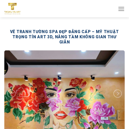
Bỏ
qua
nội
dung
VẼ TRANH TƯỜNG SPA ĐẸP ĐẲNG CẤP – MỸ THUẬT
TRỌNG TÍN ART 3D, NÂNG TẦM KHÔNG GIAN THƯ
GIÃN