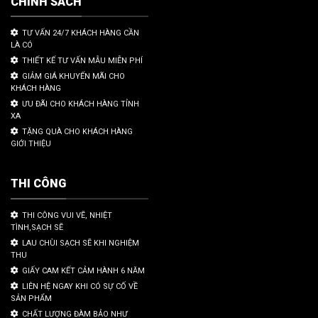
CHÍNH SÁCH
TƯ VẤN 24/7 KHÁCH HÀNG CẦN
LÀ CÓ
THIẾT KẾ TƯ VẤN MẪU MIỄN PHÍ
GIẢM GIÁ KHUYẾN MÃI CHO
KHÁCH HÀNG
ƯU ĐÃI CHO KHÁCH HÀNG TỈNH
XA
TẶNG QUÀ CHO KHÁCH HÀNG
GIỚI THIỆU
THI CÔNG
THI CÔNG VUI VẼ, NHIỆT
TÌNH,SẠCH SẼ
LAU CHÙI SẠCH SẼ KHI NGHIỆM
THU
GIẤY CAM KẾT CẢM HÀNH 6 NĂM
LIÊN HỆ NGAY KHI CÓ SỰ CỐ VỀ
SẢN PHẨM
CHẤT LƯỢNG ĐÀM BẢO NHƯ