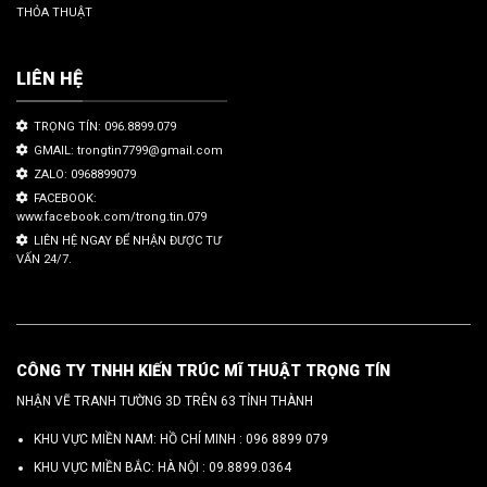
THỎA THUẬT
LIÊN HỆ
TRỌNG TÍN: 096.8899.079
GMAIL: trongtin7799@gmail.com
ZALO: 0968899079
FACEBOOK:
www.facebook.com/trong.tin.079
LIÊN HỆ NGAY ĐỂ NHẬN ĐƯỢC TƯ
VẤN 24/7.
CÔNG TY TNHH KIẾN TRÚC MĨ THUẬT TRỌNG TÍN
NHẬN VẼ TRANH TƯỜNG 3D TRÊN 63 TỈNH THÀNH
KHU VỰC MIỀN NAM: HỒ CHÍ MINH :
096 8899 079
KHU VỰC MIỀN BẮC: HÀ NỘI :
09.8899.0364