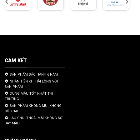
CAM KẾT
SẢN PHẨM BẢO HÀNH 6 NĂM
NHẬN TIỀN KHI HÀI LÒNG VỚI
SẢN PHẨM
DÙNG MÀU TỐT NHẤT THỊ
TRƯỜNG
SẢN PHẦM KHÔNG MÙI,KHÔNG
ĐỘC HẠI
LAU CHÙI THOẢI MÁI KHÔNG SỢ
BAY MÀU