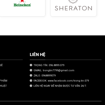
LIÊN HỆ
SẼ
TRỌNG TÍN: 096.8899.079
GMAIL: trongtin7799@gmail.com
ZALO: 0968899079
N PHẨM
FACEBOOK: www.facebook.com/trong.tin.079
THUẬT
LIÊN HỆ NGAY ĐỂ NHẬN ĐƯỢC TƯ VẤN 24/7.