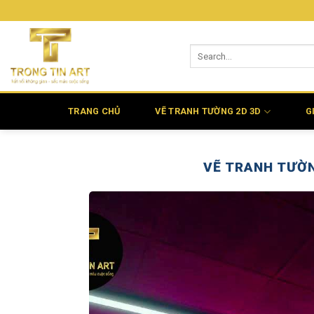
Bỏ
qua
nội
dung
TRANG CHỦ
VẼ TRANH TƯỜNG 2D 3D
G
VẼ TRANH TƯỜN