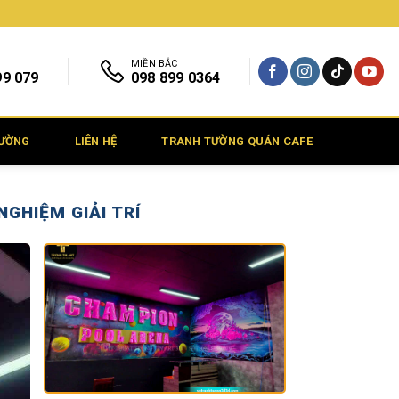
MIỀN BẮC
99 079
098 899 0364
TƯỜNG
LIÊN HỆ
TRANH TƯỜNG QUÁN CAFE
GHIỆM GIẢI TRÍ