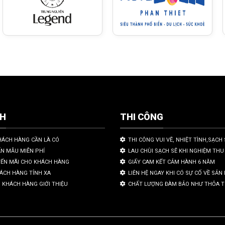
CH
THI CÔNG
HÁCH HÀNG CẦN LÀ CÓ
THI CÔNG VUI VẼ, NHIỆT TÌNH,SẠCH 
ẤN MẪU MIỄN PHÍ
LAU CHÙI SẠCH SẼ KHI NGHIỆM THU
YẾN MÃI CHO KHÁCH HÀNG
GIẤY CAM KẾT CẢM HÀNH 6 NĂM
HÁCH HÀNG TỈNH XA
LIÊN HỆ NGAY KHI CÓ SỰ CỐ VỀ SẢ
 KHÁCH HÀNG GIỚI THIỆU
CHẤT LƯỢNG ĐÀM BẢO NHƯ THỎA 