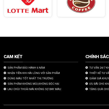
CAM KẾT
CHÍNH SÁ
SẢN PHẨM BẢO HÀNH 6 NĂM
TƯ VẤN 24/7 K
NHẬN TIỀN KHI HÀI LÒNG VỚI SẢN PHẨM
THIẾT KẾ TƯ V
DÙNG MÀU TỐT NHẤT THỊ TRƯỜNG
GIẢM GIÁ KHU
SẢN PHẦM KHÔNG MÙI,KHÔNG ĐỘC HẠI
ƯU ĐÃI CHO K
LAU CHÙI THOẢI MÁI KHÔNG SỢ BAY MÀU
TẶNG QUÀ CHO