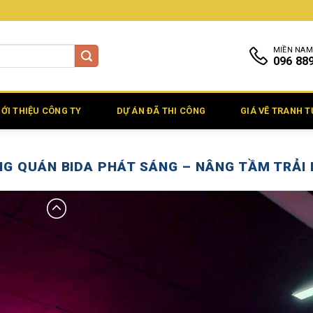
MIỀN NAM
096 88
IỚI THIỆU CÔNG TY
DỰ ÁN ĐÃ THI CÔNG
GIÁ VẼ TRANH 
G QUÁN BIDA PHÁT SÁNG – NÂNG TẦM TRẢI N