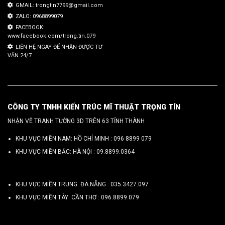
GMAIL: trongtin7799@gmail.com
ZALO: 0968899079
FACEBOOK:
www.facebook.com/trong.tin.079
LIÊN HỆ NGAY ĐỂ NHẬN ĐƯỢC TƯ
VẤN 24/7.
CÔNG TY TNHH KIẾN TRÚC MĨ THUẬT TRỌNG TÍN
NHẬN VẼ TRANH TƯỜNG 3D TRÊN 63 TỈNH THÀNH
KHU VỰC MIỀN NAM: HỒ CHÍ MINH :
096 8899 079
KHU VỰC MIỀN BẮC: HÀ NỘI :
09.8899.0364
KHU VỰC MIỀN TRUNG: ĐÀ NẴNG :
035.3427.097
KHU VỰC MIỀN TÂY: CẦN THƠ :
096.8899.079