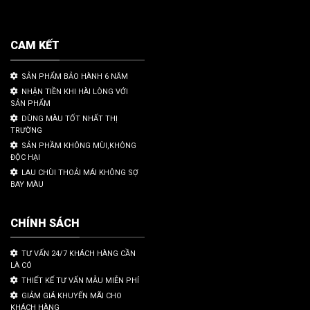
CAM KẾT
SẢN PHẨM BẢO HÀNH 6 NĂM
NHẬN TIỀN KHI HÀI LÒNG VỚI
SẢN PHẨM
DÙNG MÀU TỐT NHẤT THỊ
TRƯỜNG
SẢN PHẦM KHÔNG MÙI,KHÔNG
ĐỘC HẠI
LAU CHÙI THOẢI MÁI KHÔNG SỢ
BAY MÀU
CHÍNH SÁCH
TƯ VẤN 24/7 KHÁCH HÀNG CẦN
LÀ CÓ
THIẾT KẾ TƯ VẤN MẪU MIỄN PHÍ
GIẢM GIÁ KHUYẾN MÃI CHO
KHÁCH HÀNG