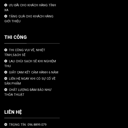
ƯU ĐÃI CHO KHÁCH HÀNG TỈNH
XA
TẶNG QUÀ CHO KHÁCH HÀNG
GIỚI THIỆU
THI CÔNG
THI CÔNG VUI VẼ, NHIỆT
TÌNH,SẠCH SẼ
LAU CHÙI SẠCH SẼ KHI NGHIỆM
THU
GIẤY CAM KẾT CẢM HÀNH 6 NĂM
LIÊN HỆ NGAY KHI CÓ SỰ CỐ VỀ
SẢN PHẨM
CHẤT LƯỢNG ĐÀM BẢO NHƯ
THỎA THUẬT
LIÊN HỆ
TRỌNG TÍN: 096.8899.079