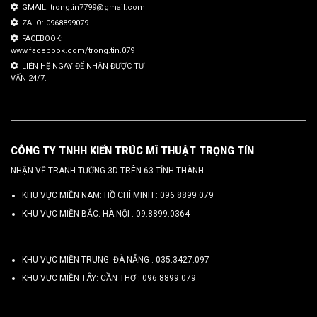
GMAIL: trongtin7799@gmail.com
ZALO: 0968899079
FACEBOOK:
www.facebook.com/trong.tin.079
LIÊN HỆ NGAY ĐỂ NHẬN ĐƯỢC TƯ
VẤN 24/7.
CÔNG TY TNHH KIẾN TRÚC MĨ THUẬT TRỌNG TÍN
NHẬN VẼ TRANH TƯỜNG 3D TRÊN 63 TỈNH THÀNH
KHU VỰC MIỀN NAM: HỒ CHÍ MINH :
096 8899 079
KHU VỰC MIỀN BẮC: HÀ NỘI :
09.8899.0364
KHU VỰC MIỀN TRUNG: ĐÀ NẴNG :
035.3427.097
KHU VỰC MIỀN TÂY: CẦN THƠ :
096.8899.079