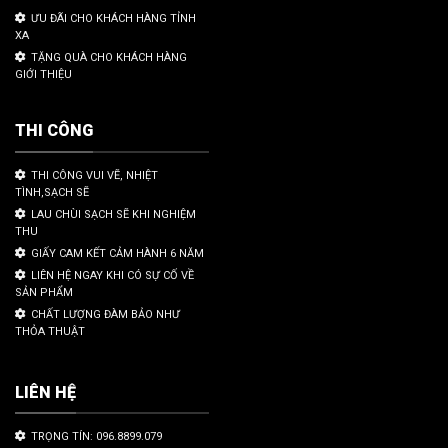
ƯU ĐÃI CHO KHÁCH HÀNG TỈNH
XA
TẶNG QUÀ CHO KHÁCH HÀNG
GIỚI THIỆU
THI CÔNG
THI CÔNG VUI VẼ, NHIỆT
TÌNH,SẠCH SẼ
LAU CHÙI SẠCH SẼ KHI NGHIỆM
THU
GIẤY CAM KẾT CẢM HÀNH 6 NĂM
LIÊN HỆ NGAY KHI CÓ SỰ CỐ VỀ
SẢN PHẨM
CHẤT LƯỢNG ĐÀM BẢO NHƯ
THỎA THUẬT
LIÊN HỆ
TRỌNG TÍN: 096.8899.079