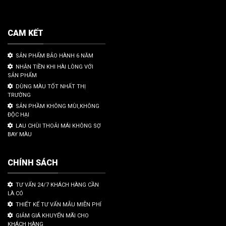
CAM KẾT
SẢN PHẨM BẢO HÀNH 6 NĂM
NHẬN TIỀN KHI HÀI LÒNG VỚI
SẢN PHẨM
DÙNG MÀU TỐT NHẤT THỊ
TRƯỜNG
SẢN PHẦM KHÔNG MÙI,KHÔNG
ĐỘC HẠI
LAU CHÙI THOẢI MÁI KHÔNG SỢ
BAY MÀU
CHÍNH SÁCH
TƯ VẤN 24/7 KHÁCH HÀNG CẦN
LÀ CÓ
THIẾT KẾ TƯ VẤN MẪU MIỄN PHÍ
GIẢM GIÁ KHUYẾN MÃI CHO
KHÁCH HÀNG