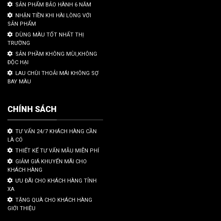
SẢN PHẨM BẢO HÀNH 6 NĂM
NHẬN TIỀN KHI HÀI LÒNG VỚI
SẢN PHẨM
DÙNG MÀU TỐT NHẤT THỊ
TRƯỜNG
SẢN PHẦM KHÔNG MÙI,KHÔNG
ĐỘC HẠI
LAU CHÙI THOẢI MÁI KHÔNG SỢ
BAY MÀU
CHÍNH SÁCH
TƯ VẤN 24/7 KHÁCH HÀNG CẦN
LÀ CÓ
THIẾT KẾ TƯ VẤN MẪU MIỄN PHÍ
GIẢM GIÁ KHUYẾN MÃI CHO
KHÁCH HÀNG
ƯU ĐÃI CHO KHÁCH HÀNG TỈNH
XA
TẶNG QUÀ CHO KHÁCH HÀNG
GIỚI THIỆU