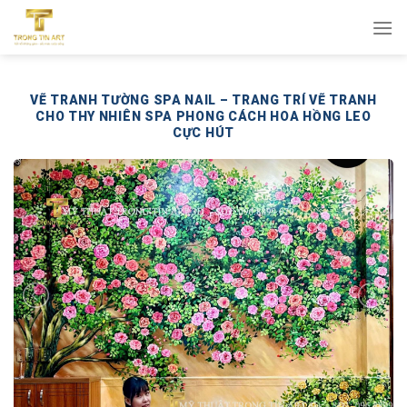
Bỏ
qua
nội
dung
VẼ TRANH TƯỜNG SPA NAIL – TRANG TRÍ VẼ TRANH
CHO THY NHIÊN SPA PHONG CÁCH HOA HỒNG LEO
CỰC HÚT