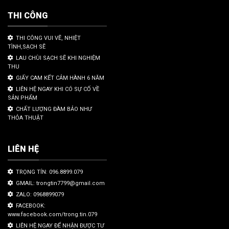
THI CÔNG
THI CÔNG VUI VẼ, NHIỆT
TÌNH,SẠCH SẼ
LAU CHÙI SẠCH SẼ KHI NGHIỆM
THU
GIẤY CAM KẾT CẢM HÀNH 6 NĂM
LIÊN HỆ NGAY KHI CÓ SỰ CỐ VỀ
SẢN PHẨM
CHẤT LƯỢNG ĐÀM BẢO NHƯ
THỎA THUẬT
LIÊN HỆ
TRỌNG TÍN: 096.8899.079
GMAIL: trongtin7799@gmail.com
ZALO: 0968899079
FACEBOOK:
www.facebook.com/trong.tin.079
LIÊN HỆ NGAY ĐỂ NHẬN ĐƯỢC TƯ