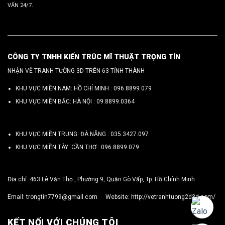
VẤN 24/7.
CÔNG TY TNHH KIẾN TRÚC MĨ THUẬT TRỌNG TÍN
NHẬN VẼ TRANH TƯỜNG 3D TRÊN 63 TỈNH THÀNH
KHU VỰC MIỀN NAM: HỒ CHÍ MINH :
096 8899 079
KHU VỰC MIỀN BẮC: HÀ NỘI :
09.8899.0364
KHU VỰC MIỀN TRUNG: ĐÀ NẴNG :
035.3427.097
KHU VỰC MIỀN TÂY: CẦN THƠ :
096.8899.079
Địa chỉ: 463 Lê Văn Thọ , Phường 9, Quận Gò Vấp, Tp. Hồ Chính Minh
Email:
trongtin7799@gmail.com
Website:
http://vetranhtuong2d3d.com/
KẾT NỐI VỚI CHÚNG TÔI