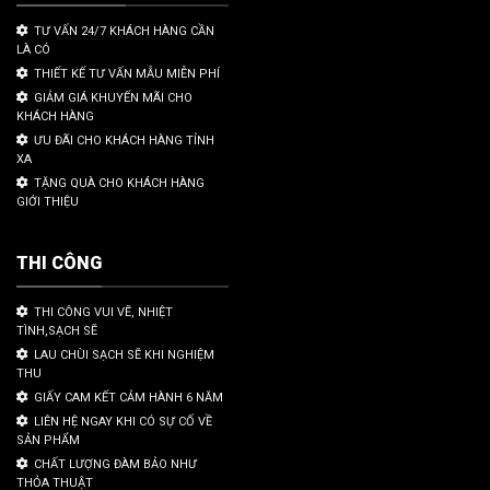
TƯ VẤN 24/7 KHÁCH HÀNG CẦN
LÀ CÓ
THIẾT KẾ TƯ VẤN MẪU MIỄN PHÍ
GIẢM GIÁ KHUYẾN MÃI CHO
KHÁCH HÀNG
ƯU ĐÃI CHO KHÁCH HÀNG TỈNH
XA
TẶNG QUÀ CHO KHÁCH HÀNG
GIỚI THIỆU
THI CÔNG
THI CÔNG VUI VẼ, NHIỆT
TÌNH,SẠCH SẼ
LAU CHÙI SẠCH SẼ KHI NGHIỆM
THU
GIẤY CAM KẾT CẢM HÀNH 6 NĂM
LIÊN HỆ NGAY KHI CÓ SỰ CỐ VỀ
SẢN PHẨM
CHẤT LƯỢNG ĐÀM BẢO NHƯ
THỎA THUẬT