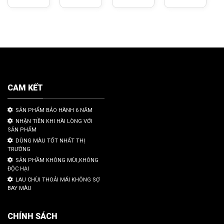
CAM KẾT
SẢN PHẨM BẢO HÀNH 6 NĂM
NHẬN TIỀN KHI HÀI LÒNG VỚI
SẢN PHẨM
DÙNG MÀU TỐT NHẤT THỊ
TRƯỜNG
SẢN PHẦM KHÔNG MÙI,KHÔNG
ĐỘC HẠI
LAU CHÙI THOẢI MÁI KHÔNG SỢ
BAY MÀU
CHÍNH SÁCH