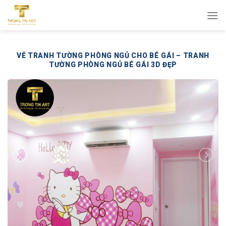
Bỏ
qua
nội
dung
VẼ TRANH TƯỜNG PHÒNG NGỦ CHO BÉ GÁI – TRANH
TƯỜNG PHÒNG NGỦ BÉ GÁI 3D ĐẸP