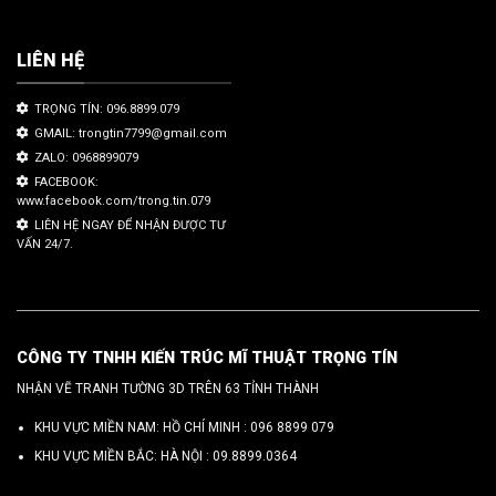
LIÊN HỆ
TRỌNG TÍN: 096.8899.079
GMAIL: trongtin7799@gmail.com
ZALO: 0968899079
FACEBOOK:
www.facebook.com/trong.tin.079
LIÊN HỆ NGAY ĐỂ NHẬN ĐƯỢC TƯ
VẤN 24/7.
CÔNG TY TNHH KIẾN TRÚC MĨ THUẬT TRỌNG TÍN
NHẬN VẼ TRANH TƯỜNG 3D TRÊN 63 TỈNH THÀNH
KHU VỰC MIỀN NAM: HỒ CHÍ MINH :
096 8899 079
KHU VỰC MIỀN BẮC: HÀ NỘI :
09.8899.0364