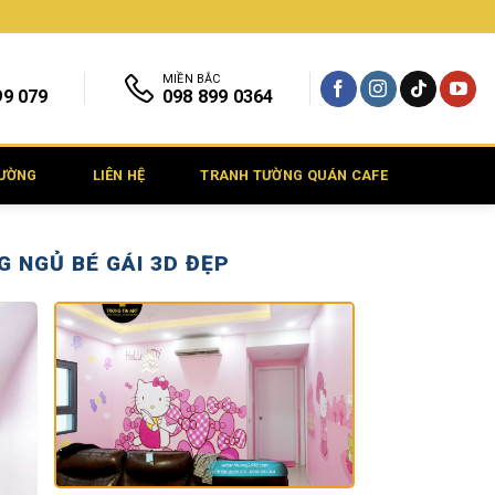
MIỀN BẮC
99 079
098 899 0364
TƯỜNG
LIÊN HỆ
TRANH TƯỜNG QUÁN CAFE
 NGỦ BÉ GÁI 3D ĐẸP