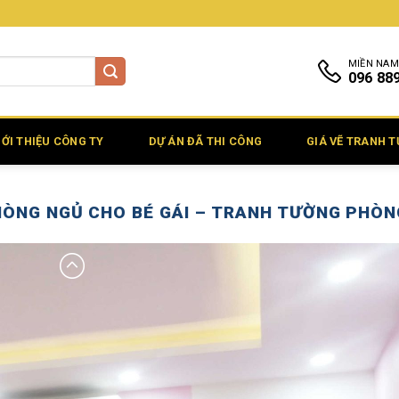
MIỀN NAM
096 88
IỚI THIỆU CÔNG TY
DỰ ÁN ĐÃ THI CÔNG
GIÁ VẼ TRANH 
ÒNG NGỦ CHO BÉ GÁI – TRANH TƯỜNG PHÒNG