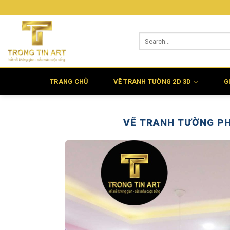
Bỏ
qua
nội
dung
TRANG CHỦ
VẼ TRANH TƯỜNG 2D 3D
G
VẼ TRANH TƯỜNG PH