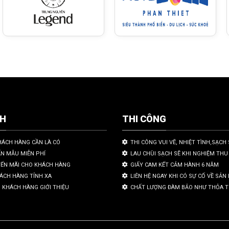
CH
THI CÔNG
HÁCH HÀNG CẦN LÀ CÓ
THI CÔNG VUI VẼ, NHIỆT TÌNH,SẠCH 
ẤN MẪU MIỄN PHÍ
LAU CHÙI SẠCH SẼ KHI NGHIỆM THU
YẾN MÃI CHO KHÁCH HÀNG
GIẤY CAM KẾT CẢM HÀNH 6 NĂM
HÁCH HÀNG TỈNH XA
LIÊN HỆ NGAY KHI CÓ SỰ CỐ VỀ SẢ
 KHÁCH HÀNG GIỚI THIỆU
CHẤT LƯỢNG ĐÀM BẢO NHƯ THỎA 