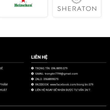
LIÊN HỆ
SẼ
TRỌNG TÍN: 096.8899.079
GMAIL: trongtin7799@gmail.com
ZALO: 0968899079
N PHẨM
FACEBOOK: www.facebook.com/trong.tin.079
THUẬT
LIÊN HỆ NGAY ĐỂ NHẬN ĐƯỢC TƯ VẤN 24/7.