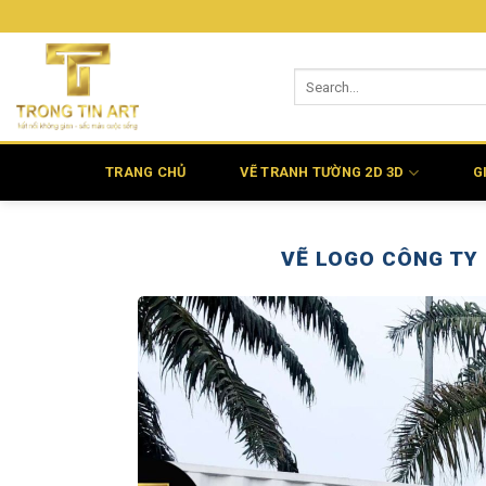
Bỏ
qua
nội
dung
TRANG CHỦ
VẼ TRANH TƯỜNG 2D 3D
G
VẼ LOGO CÔNG TY 