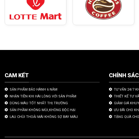
CAM KẾT
CHÍNH SÁ
SẢN PHẨM BẢO HÀNH 6 NĂM
TƯ VẤN 24/7 K
NHẬN TIỀN KHI HÀI LÒNG VỚI SẢN PHẨM
THIẾT KẾ TƯ V
DÙNG MÀU TỐT NHẤT THỊ TRƯỜNG
GIẢM GIÁ KHU
SẢN PHẦM KHÔNG MÙI,KHÔNG ĐỘC HẠI
ƯU ĐÃI CHO K
LAU CHÙI THOẢI MÁI KHÔNG SỢ BAY MÀU
TẶNG QUÀ CHO