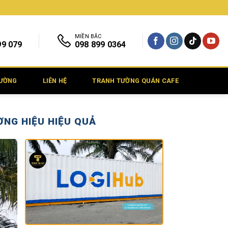
MIỀN BẮC
99 079
098 899 0364
TƯỜNG
LIÊN HỆ
TRANH TƯỜNG QUÁN CAFE
ƠNG HIỆU HIỆU QUẢ