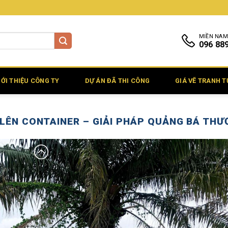
MIỀN NAM
096 88
IỚI THIỆU CÔNG TY
DỰ ÁN ĐÃ THI CÔNG
GIÁ VẼ TRANH 
LÊN CONTAINER – GIẢI PHÁP QUẢNG BÁ THƯ