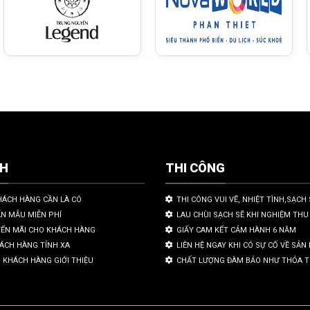
CH
THI CÔNG
HÁCH HÀNG CẦN LÀ CÓ
THI CÔNG VUI VẼ, NHIỆT TÌNH,SẠCH 
ẤN MẪU MIỄN PHÍ
LAU CHÙI SẠCH SẼ KHI NGHIỆM THU
YẾN MÃI CHO KHÁCH HÀNG
GIẤY CAM KẾT CẢM HÀNH 6 NĂM
HÁCH HÀNG TỈNH XA
LIÊN HỆ NGAY KHI CÓ SỰ CỐ VỀ SẢ
 KHÁCH HÀNG GIỚI THIỆU
CHẤT LƯỢNG ĐÀM BẢO NHƯ THỎA 