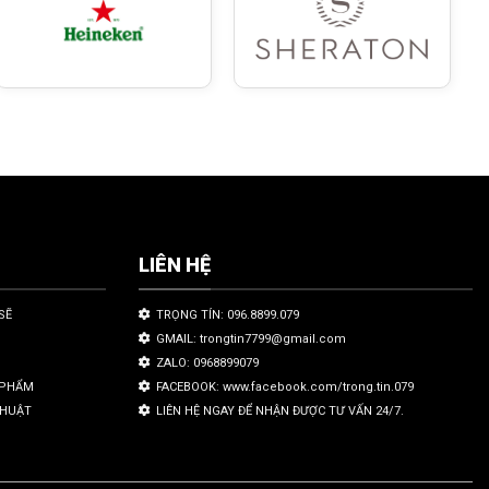
LIÊN HỆ
SẼ
TRỌNG TÍN: 096.8899.079
GMAIL: trongtin7799@gmail.com
ZALO: 0968899079
N PHẨM
FACEBOOK: www.facebook.com/trong.tin.079
THUẬT
LIÊN HỆ NGAY ĐỂ NHẬN ĐƯỢC TƯ VẤN 24/7.