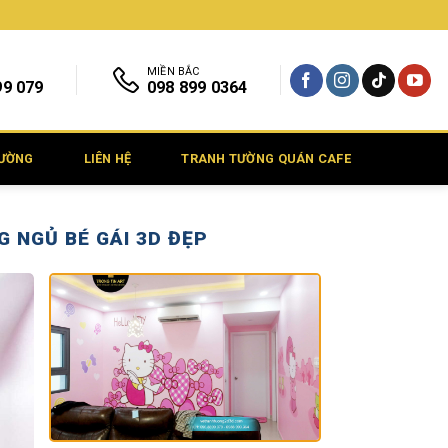
MIỀN BẮC
99 079
098 899 0364
TƯỜNG
LIÊN HỆ
TRANH TƯỜNG QUÁN CAFE
 NGỦ BÉ GÁI 3D ĐẸP