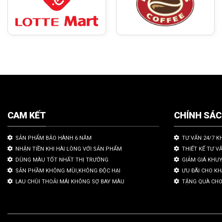
CAM KẾT
CHÍNH SÁ
SẢN PHẨM BẢO HÀNH 6 NĂM
TƯ VẤN 24/7 K
NHẬN TIỀN KHI HÀI LÒNG VỚI SẢN PHẨM
THIẾT KẾ TƯ V
DÙNG MÀU TỐT NHẤT THỊ TRƯỜNG
GIẢM GIÁ KHU
SẢN PHẦM KHÔNG MÙI,KHÔNG ĐỘC HẠI
ƯU ĐÃI CHO K
LAU CHÙI THOẢI MÁI KHÔNG SỢ BAY MÀU
TẶNG QUÀ CHO