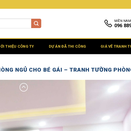
MIỀN NAM
096 88
IỚI THIỆU CÔNG TY
DỰ ÁN ĐÃ THI CÔNG
GIÁ VẼ TRANH 
ÒNG NGỦ CHO BÉ GÁI – TRANH TƯỜNG PHÒNG