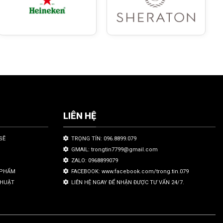
LIÊN HỆ
SẼ
TRỌNG TÍN: 096.8899.079
GMAIL: trongtin7799@gmail.com
ZALO: 0968899079
N PHẨM
FACEBOOK: www.facebook.com/trong.tin.079
THUẬT
LIÊN HỆ NGAY ĐỂ NHẬN ĐƯỢC TƯ VẤN 24/7.