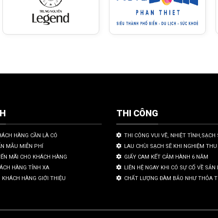
CH
THI CÔNG
HÁCH HÀNG CẦN LÀ CÓ
THI CÔNG VUI VẼ, NHIỆT TÌNH,SẠCH 
ẤN MẪU MIỄN PHÍ
LAU CHÙI SẠCH SẼ KHI NGHIỆM THU
YẾN MÃI CHO KHÁCH HÀNG
GIẤY CAM KẾT CẢM HÀNH 6 NĂM
HÁCH HÀNG TỈNH XA
LIÊN HỆ NGAY KHI CÓ SỰ CỐ VỀ SẢ
 KHÁCH HÀNG GIỚI THIỆU
CHẤT LƯỢNG ĐÀM BẢO NHƯ THỎA 