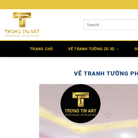
Bỏ
qua
nội
dung
TRANG CHỦ
VẼ TRANH TƯỜNG 2D 3D
G
VẼ TRANH TƯỜNG PH