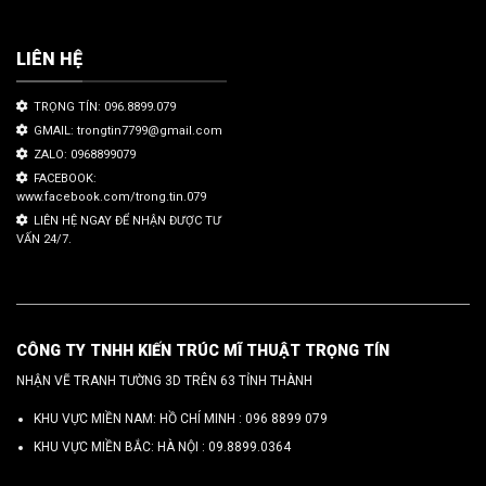
LIÊN HỆ
TRỌNG TÍN: 096.8899.079
GMAIL: trongtin7799@gmail.com
ZALO: 0968899079
FACEBOOK:
www.facebook.com/trong.tin.079
LIÊN HỆ NGAY ĐỂ NHẬN ĐƯỢC TƯ
VẤN 24/7.
CÔNG TY TNHH KIẾN TRÚC MĨ THUẬT TRỌNG TÍN
NHẬN VẼ TRANH TƯỜNG 3D TRÊN 63 TỈNH THÀNH
KHU VỰC MIỀN NAM: HỒ CHÍ MINH :
096 8899 079
KHU VỰC MIỀN BẮC: HÀ NỘI :
09.8899.0364