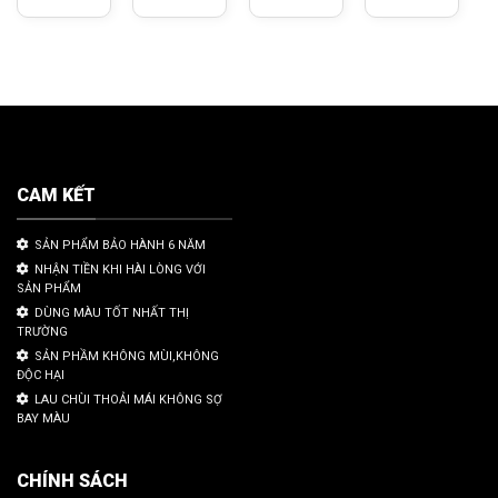
CAM KẾT
SẢN PHẨM BẢO HÀNH 6 NĂM
NHẬN TIỀN KHI HÀI LÒNG VỚI
SẢN PHẨM
DÙNG MÀU TỐT NHẤT THỊ
TRƯỜNG
SẢN PHẦM KHÔNG MÙI,KHÔNG
ĐỘC HẠI
LAU CHÙI THOẢI MÁI KHÔNG SỢ
BAY MÀU
CHÍNH SÁCH