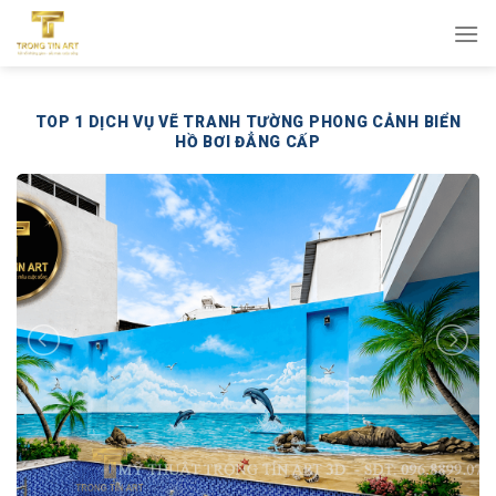
Bỏ
qua
nội
dung
TOP 1 DỊCH VỤ VẼ TRANH TƯỜNG PHONG CẢNH BIỂN
HỒ BƠI ĐẲNG CẤP