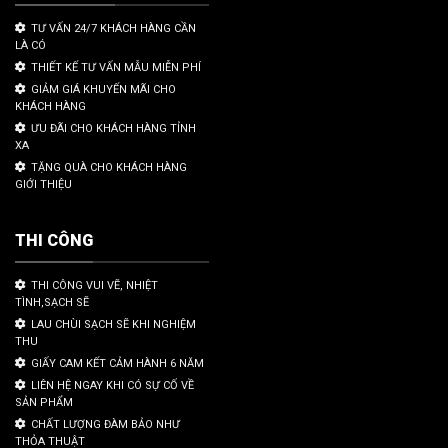
TƯ VẤN 24/7 KHÁCH HÀNG CẦN
LÀ CÓ
THIẾT KẾ TƯ VẤN MẪU MIỄN PHÍ
GIẢM GIÁ KHUYẾN MÃI CHO
KHÁCH HÀNG
ƯU ĐÃI CHO KHÁCH HÀNG TỈNH
XA
TẶNG QUÀ CHO KHÁCH HÀNG
GIỚI THIỆU
THI CÔNG
THI CÔNG VUI VẼ, NHIỆT
TÌNH,SẠCH SẼ
LAU CHÙI SẠCH SẼ KHI NGHIỆM
THU
GIẤY CAM KẾT CẢM HÀNH 6 NĂM
LIÊN HỆ NGAY KHI CÓ SỰ CỐ VỀ
SẢN PHẨM
CHẤT LƯỢNG ĐÀM BẢO NHƯ
THỎA THUẬT