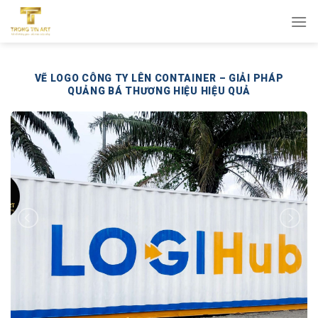
Bỏ
qua
nội
dung
VẼ LOGO CÔNG TY LÊN CONTAINER – GIẢI PHÁP
QUẢNG BÁ THƯƠNG HIỆU HIỆU QUẢ