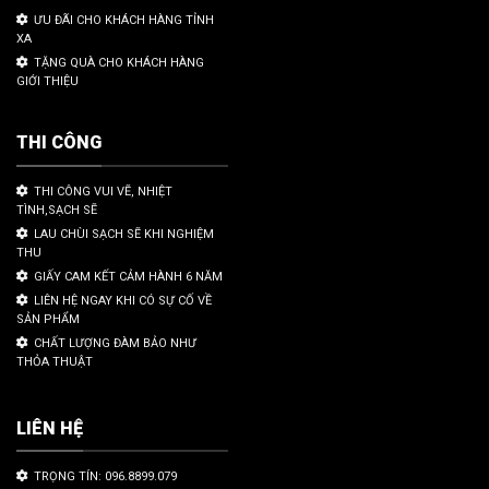
ƯU ĐÃI CHO KHÁCH HÀNG TỈNH
XA
TẶNG QUÀ CHO KHÁCH HÀNG
GIỚI THIỆU
THI CÔNG
THI CÔNG VUI VẼ, NHIỆT
TÌNH,SẠCH SẼ
LAU CHÙI SẠCH SẼ KHI NGHIỆM
THU
GIẤY CAM KẾT CẢM HÀNH 6 NĂM
LIÊN HỆ NGAY KHI CÓ SỰ CỐ VỀ
SẢN PHẨM
CHẤT LƯỢNG ĐÀM BẢO NHƯ
THỎA THUẬT
LIÊN HỆ
TRỌNG TÍN: 096.8899.079