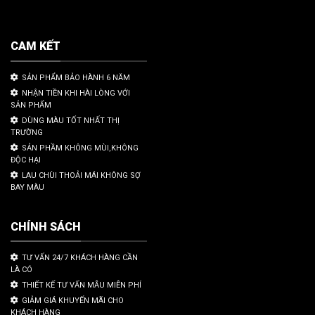
CAM KẾT
SẢN PHẨM BẢO HÀNH 6 NĂM
NHẬN TIỀN KHI HÀI LÒNG VỚI
SẢN PHẨM
DÙNG MÀU TỐT NHẤT THỊ
TRƯỜNG
SẢN PHẦM KHÔNG MÙI,KHÔNG
ĐỘC HẠI
LAU CHÙI THOẢI MÁI KHÔNG SỢ
BAY MÀU
CHÍNH SÁCH
TƯ VẤN 24/7 KHÁCH HÀNG CẦN
LÀ CÓ
THIẾT KẾ TƯ VẤN MẪU MIỄN PHÍ
GIẢM GIÁ KHUYẾN MÃI CHO
KHÁCH HÀNG