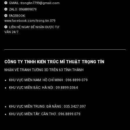
GMAIL: trongtin7799@gmail.com
ZALO: 0968899079
FACEBOOK:
www.facebook.com/trong.tin.079
LIÊN HỆ NGAY ĐỂ NHẬN ĐƯỢC TƯ
VẤN 24/7.
CÔNG TY TNHH KIẾN TRÚC MĨ THUẬT TRỌNG TÍN
NHẬN VẼ TRANH TƯỜNG 3D TRÊN 63 TỈNH THÀNH
KHU VỰC MIỀN NAM: HỒ CHÍ MINH :
096 8899 079
KHU VỰC MIỀN BẮC: HÀ NỘI :
09.8899.0364
KHU VỰC MIỀN TRUNG: ĐÀ NẴNG :
035.3427.097
KHU VỰC MIỀN TÂY: CẦN THƠ :
096.8899.079