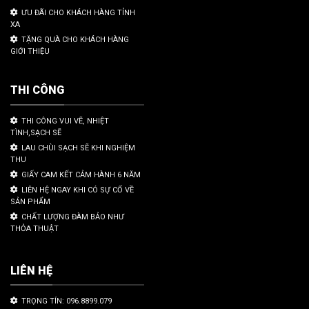
ƯU ĐÃI CHO KHÁCH HÀNG TỈNH
XA
TẶNG QUÀ CHO KHÁCH HÀNG
GIỚI THIỆU
THI CÔNG
THI CÔNG VUI VẼ, NHIỆT
TÌNH,SẠCH SẼ
LAU CHÙI SẠCH SẼ KHI NGHIỆM
THU
GIẤY CAM KẾT CẢM HÀNH 6 NĂM
LIÊN HỆ NGAY KHI CÓ SỰ CỐ VỀ
SẢN PHẨM
CHẤT LƯỢNG ĐÀM BẢO NHƯ
THỎA THUẬT
LIÊN HỆ
TRỌNG TÍN: 096.8899.079