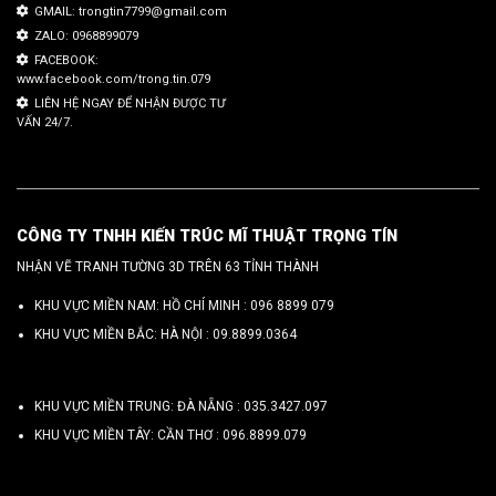
GMAIL: trongtin7799@gmail.com
ZALO: 0968899079
FACEBOOK:
www.facebook.com/trong.tin.079
LIÊN HỆ NGAY ĐỂ NHẬN ĐƯỢC TƯ
VẤN 24/7.
CÔNG TY TNHH KIẾN TRÚC MĨ THUẬT TRỌNG TÍN
NHẬN VẼ TRANH TƯỜNG 3D TRÊN 63 TỈNH THÀNH
KHU VỰC MIỀN NAM: HỒ CHÍ MINH :
096 8899 079
KHU VỰC MIỀN BẮC: HÀ NỘI :
09.8899.0364
KHU VỰC MIỀN TRUNG: ĐÀ NẴNG :
035.3427.097
KHU VỰC MIỀN TÂY: CẦN THƠ :
096.8899.079