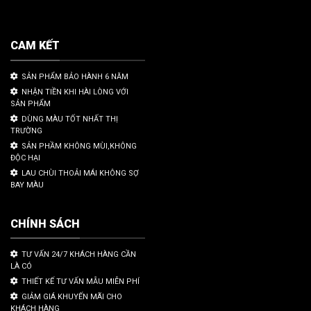
CAM KẾT
SẢN PHẨM BẢO HÀNH 6 NĂM
NHẬN TIỀN KHI HÀI LÒNG VỚI
SẢN PHẨM
DÙNG MÀU TỐT NHẤT THỊ
TRƯỜNG
SẢN PHẦM KHÔNG MÙI,KHÔNG
ĐỘC HẠI
LAU CHÙI THOẢI MÁI KHÔNG SỢ
BAY MÀU
CHÍNH SÁCH
TƯ VẤN 24/7 KHÁCH HÀNG CẦN
LÀ CÓ
THIẾT KẾ TƯ VẤN MẪU MIỄN PHÍ
GIẢM GIÁ KHUYẾN MÃI CHO
KHÁCH HÀNG