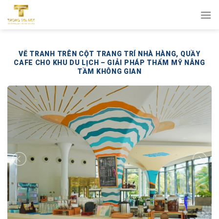
Bỏ
qua
nội
dung
VẼ TRANH TRÊN CỘT TRANG TRÍ NHÀ HÀNG, QUẦY
CAFE CHO KHU DU LỊCH – GIẢI PHÁP THẨM MỸ NÂNG
TẦM KHÔNG GIAN