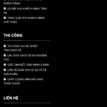
KHÁCH HÀNG
ƯU ĐÃI CHO KHÁCH HÀNG TỈNH
XA
TẶNG QUÀ CHO KHÁCH HÀNG
GIỚI THIỆU
THI CÔNG
THI CÔNG VUI VẼ, NHIỆT
TÌNH,SẠCH SẼ
LAU CHÙI SẠCH SẼ KHI NGHIỆM
THU
GIẤY CAM KẾT CẢM HÀNH 6 NĂM
LIÊN HỆ NGAY KHI CÓ SỰ CỐ VỀ
SẢN PHẨM
CHẤT LƯỢNG ĐÀM BẢO NHƯ
THỎA THUẬT
LIÊN HỆ