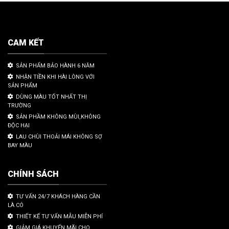
CAM KẾT
SẢN PHẨM BẢO HÀNH 6 NĂM
NHẬN TIỀN KHI HÀI LÒNG VỚI
SẢN PHẨM
DÙNG MÀU TỐT NHẤT THỊ
TRƯỜNG
SẢN PHẦM KHÔNG MÙI,KHÔNG
ĐỘC HẠI
LAU CHÙI THOẢI MÁI KHÔNG SỢ
BAY MÀU
CHÍNH SÁCH
TƯ VẤN 24/7 KHÁCH HÀNG CẦN
LÀ CÓ
THIẾT KẾ TƯ VẤN MẪU MIỄN PHÍ
GIẢM GIÁ KHUYẾN MÃI CHO