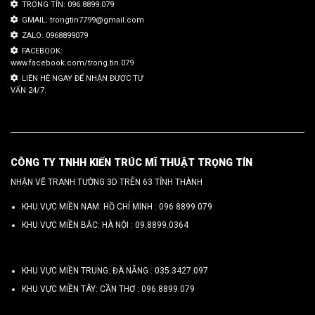
TRỌNG TÍN: 096.8899.079
GMAIL: trongtin7799@gmail.com
ZALO: 0968899079
FACEBOOK:
www.facebook.com/trong.tin.079
LIÊN HỆ NGAY ĐỂ NHẬN ĐƯỢC TƯ
VẤN 24/7.
CÔNG TY TNHH KIẾN TRÚC MĨ THUẬT TRỌNG TÍN
NHẬN VẼ TRANH TƯỜNG 3D TRÊN 63 TỈNH THÀNH
KHU VỰC MIỀN NAM: HỒ CHÍ MINH :
096 8899 079
KHU VỰC MIỀN BẮC: HÀ NỘI :
09.8899.0364
KHU VỰC MIỀN TRUNG: ĐÀ NẴNG :
035.3427.097
KHU VỰC MIỀN TÂY: CẦN THƠ :
096.8899.079