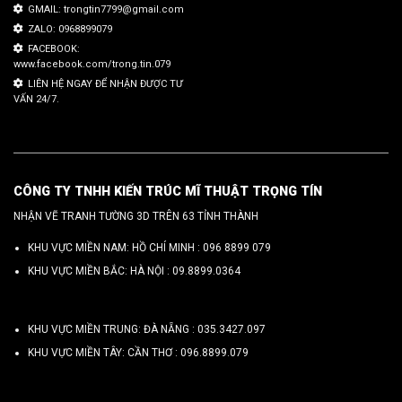
GMAIL: trongtin7799@gmail.com
ZALO: 0968899079
FACEBOOK:
www.facebook.com/trong.tin.079
LIÊN HỆ NGAY ĐỂ NHẬN ĐƯỢC TƯ
VẤN 24/7.
CÔNG TY TNHH KIẾN TRÚC MĨ THUẬT TRỌNG TÍN
NHẬN VẼ TRANH TƯỜNG 3D TRÊN 63 TỈNH THÀNH
KHU VỰC MIỀN NAM: HỒ CHÍ MINH :
096 8899 079
KHU VỰC MIỀN BẮC: HÀ NỘI :
09.8899.0364
KHU VỰC MIỀN TRUNG: ĐÀ NẴNG :
035.3427.097
KHU VỰC MIỀN TÂY: CẦN THƠ :
096.8899.079