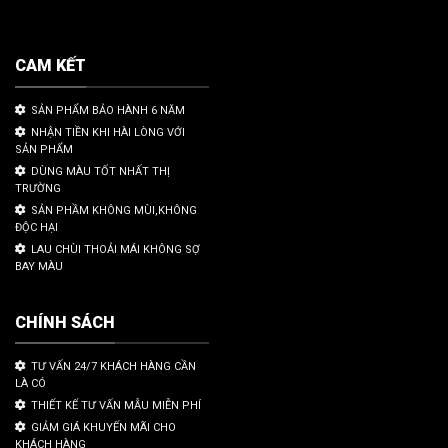
CAM KẾT
SẢN PHẨM BẢO HÀNH 6 NĂM
NHẬN TIỀN KHI HÀI LÒNG VỚI
SẢN PHẨM
DÙNG MÀU TỐT NHẤT THỊ
TRƯỜNG
SẢN PHẦM KHÔNG MÙI,KHÔNG
ĐỘC HẠI
LAU CHÙI THOẢI MÁI KHÔNG SỢ
BAY MÀU
CHÍNH SÁCH
TƯ VẤN 24/7 KHÁCH HÀNG CẦN
LÀ CÓ
THIẾT KẾ TƯ VẤN MẪU MIỄN PHÍ
GIẢM GIÁ KHUYẾN MÃI CHO
KHÁCH HÀNG