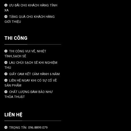
ƯU ĐÃI CHO KHÁCH HÀNG TỈNH
XA
TẶNG QUÀ CHO KHÁCH HÀNG
GIỚI THIỆU
THI CÔNG
THI CÔNG VUI VẼ, NHIỆT
TÌNH,SẠCH SẼ
LAU CHÙI SẠCH SẼ KHI NGHIỆM
THU
GIẤY CAM KẾT CẢM HÀNH 6 NĂM
LIÊN HỆ NGAY KHI CÓ SỰ CỐ VỀ
SẢN PHẨM
CHẤT LƯỢNG ĐÀM BẢO NHƯ
THỎA THUẬT
LIÊN HỆ
TRỌNG TÍN: 096.8899.079