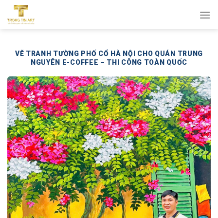
Bỏ
qua
nội
dung
VẼ TRANH TƯỜNG PHỐ CỔ HÀ NỘI CHO QUÁN TRUNG
NGUYÊN E-COFFEE – THI CÔNG TOÀN QUỐC