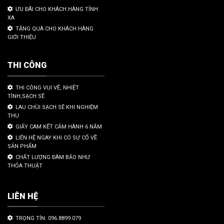
ƯU ĐÃI CHO KHÁCH HÀNG TỈNH
XA
TẶNG QUÀ CHO KHÁCH HÀNG
GIỚI THIỆU
THI CÔNG
THI CÔNG VUI VẼ, NHIỆT
TÌNH,SẠCH SẼ
LAU CHÙI SẠCH SẼ KHI NGHIỆM
THU
GIẤY CAM KẾT CẢM HÀNH 6 NĂM
LIÊN HỆ NGAY KHI CÓ SỰ CỐ VỀ
SẢN PHẨM
CHẤT LƯỢNG ĐÀM BẢO NHƯ
THỎA THUẬT
LIÊN HỆ
TRỌNG TÍN: 096.8899.079