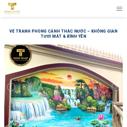
Bỏ
qua
nội
dung
VẼ TRANH PHONG CẢNH THÁC NƯỚC – KHÔNG GIAN
TƯƠI MÁT & BÌNH YÊN