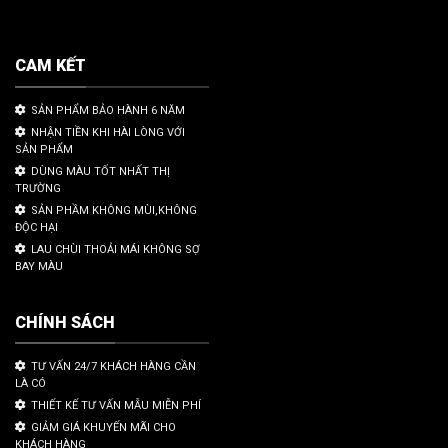
CAM KẾT
SẢN PHẨM BẢO HÀNH 6 NĂM
NHẬN TIỀN KHI HÀI LÒNG VỚI
SẢN PHẨM
DÙNG MÀU TỐT NHẤT THỊ
TRƯỜNG
SẢN PHẦM KHÔNG MÙI,KHÔNG
ĐỘC HẠI
LAU CHÙI THOẢI MÁI KHÔNG SỢ
BAY MÀU
CHÍNH SÁCH
TƯ VẤN 24/7 KHÁCH HÀNG CẦN
LÀ CÓ
THIẾT KẾ TƯ VẤN MẪU MIỄN PHÍ
GIẢM GIÁ KHUYẾN MÃI CHO
KHÁCH HÀNG