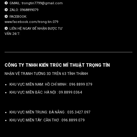
GMAIL: trongtin7799@gmail.com
ZALO: 0968899079
FACEBOOK:
www.facebook.com/trong.tin.079
LIÊN HỆ NGAY ĐỂ NHẬN ĐƯỢC TƯ
VẤN 24/7.
CÔNG TY TNHH KIẾN TRÚC MĨ THUẬT TRỌNG TÍN
NHẬN VẼ TRANH TƯỜNG 3D TRÊN 63 TỈNH THÀNH
KHU VỰC MIỀN NAM: HỒ CHÍ MINH :
096 8899 079
KHU VỰC MIỀN BẮC: HÀ NỘI :
09.8899.0364
KHU VỰC MIỀN TRUNG: ĐÀ NẴNG :
035.3427.097
KHU VỰC MIỀN TÂY: CẦN THƠ :
096.8899.079