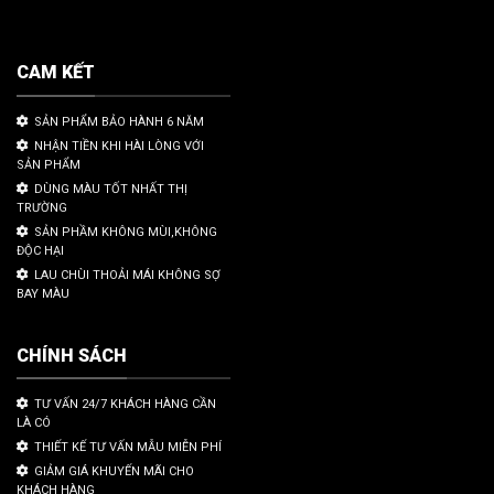
CAM KẾT
SẢN PHẨM BẢO HÀNH 6 NĂM
NHẬN TIỀN KHI HÀI LÒNG VỚI
SẢN PHẨM
DÙNG MÀU TỐT NHẤT THỊ
TRƯỜNG
SẢN PHẦM KHÔNG MÙI,KHÔNG
ĐỘC HẠI
LAU CHÙI THOẢI MÁI KHÔNG SỢ
BAY MÀU
CHÍNH SÁCH
TƯ VẤN 24/7 KHÁCH HÀNG CẦN
LÀ CÓ
THIẾT KẾ TƯ VẤN MẪU MIỄN PHÍ
GIẢM GIÁ KHUYẾN MÃI CHO
KHÁCH HÀNG