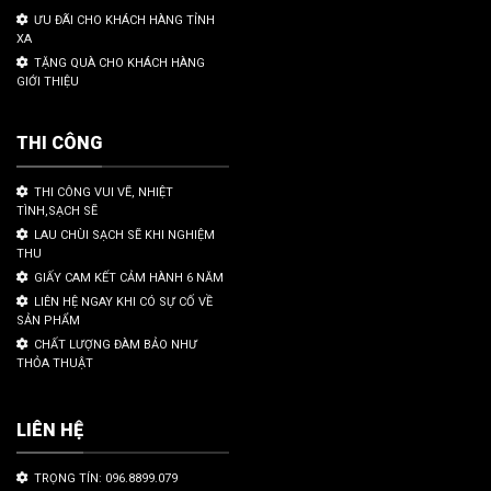
ƯU ĐÃI CHO KHÁCH HÀNG TỈNH
XA
TẶNG QUÀ CHO KHÁCH HÀNG
GIỚI THIỆU
THI CÔNG
THI CÔNG VUI VẼ, NHIỆT
TÌNH,SẠCH SẼ
LAU CHÙI SẠCH SẼ KHI NGHIỆM
THU
GIẤY CAM KẾT CẢM HÀNH 6 NĂM
LIÊN HỆ NGAY KHI CÓ SỰ CỐ VỀ
SẢN PHẨM
CHẤT LƯỢNG ĐÀM BẢO NHƯ
THỎA THUẬT
LIÊN HỆ
TRỌNG TÍN: 096.8899.079