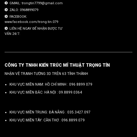
GMAIL: trongtin7799@gmail.com
ZALO: 0968899079
FACEBOOK:
www.facebook.com/trong.tin.079
LIÊN HỆ NGAY ĐỂ NHẬN ĐƯỢC TƯ
VẤN 24/7.
CÔNG TY TNHH KIẾN TRÚC MĨ THUẬT TRỌNG TÍN
NHẬN VẼ TRANH TƯỜNG 3D TRÊN 63 TỈNH THÀNH
KHU VỰC MIỀN NAM: HỒ CHÍ MINH :
096 8899 079
KHU VỰC MIỀN BẮC: HÀ NỘI :
09.8899.0364
KHU VỰC MIỀN TRUNG: ĐÀ NẴNG :
035.3427.097
KHU VỰC MIỀN TÂY: CẦN THƠ :
096.8899.079