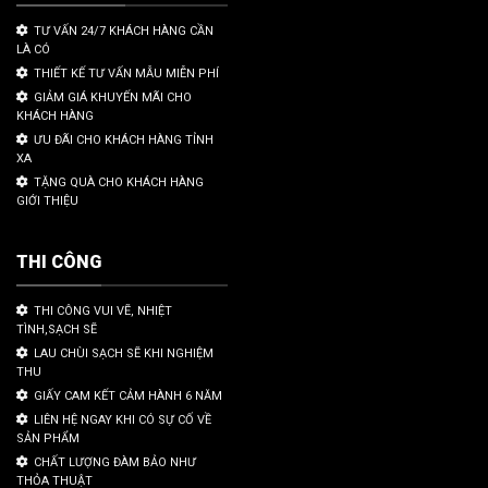
TƯ VẤN 24/7 KHÁCH HÀNG CẦN
LÀ CÓ
THIẾT KẾ TƯ VẤN MẪU MIỄN PHÍ
GIẢM GIÁ KHUYẾN MÃI CHO
KHÁCH HÀNG
ƯU ĐÃI CHO KHÁCH HÀNG TỈNH
XA
TẶNG QUÀ CHO KHÁCH HÀNG
GIỚI THIỆU
THI CÔNG
THI CÔNG VUI VẼ, NHIỆT
TÌNH,SẠCH SẼ
LAU CHÙI SẠCH SẼ KHI NGHIỆM
THU
GIẤY CAM KẾT CẢM HÀNH 6 NĂM
LIÊN HỆ NGAY KHI CÓ SỰ CỐ VỀ
SẢN PHẨM
CHẤT LƯỢNG ĐÀM BẢO NHƯ
THỎA THUẬT