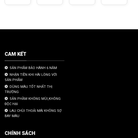
CAM KẾT
SẢN PHẨM BẢO HÀNH 6 NĂM
NHẬN TIỀN KHI HÀI LÒNG VỚI
SẢN PHẨM
DÙNG MÀU TỐT NHẤT THỊ
TRƯỜNG
SẢN PHẦM KHÔNG MÙI,KHÔNG
ĐỘC HẠI
LAU CHÙI THOẢI MÁI KHÔNG SỢ
BAY MÀU
CHÍNH SÁCH