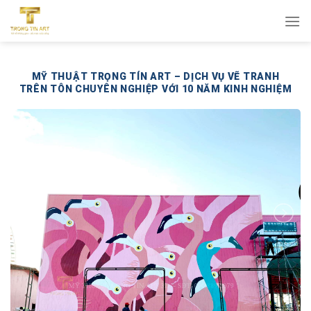
Bỏ
qua
nội
dung
MỸ THUẬT TRỌNG TÍN ART – DỊCH VỤ VẼ TRANH
TRÊN TÔN CHUYÊN NGHIỆP VỚI 10 NĂM KINH NGHIỆM