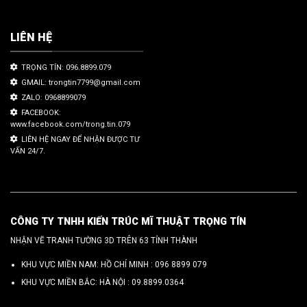
LIÊN HỆ
TRỌNG TÍN: 096.8899.079
GMAIL: trongtin7799@gmail.com
ZALO: 0968899079
FACEBOOK:
www.facebook.com/trong.tin.079
LIÊN HỆ NGAY ĐỂ NHẬN ĐƯỢC TƯ
VẤN 24/7.
CÔNG TY TNHH KIẾN TRÚC MĨ THUẬT TRỌNG TÍN
NHẬN VẼ TRANH TƯỜNG 3D TRÊN 63 TỈNH THÀNH
KHU VỰC MIỀN NAM: HỒ CHÍ MINH :
096 8899 079
KHU VỰC MIỀN BẮC: HÀ NỘI :
09.8899.0364