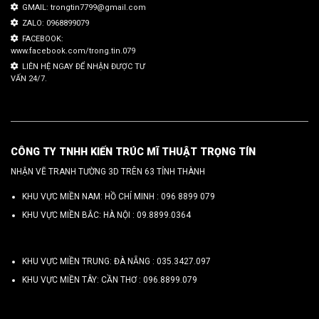
GMAIL: trongtin7799@gmail.com
ZALO: 0968899079
FACEBOOK:
www.facebook.com/trong.tin.079
LIÊN HỆ NGAY ĐỂ NHẬN ĐƯỢC TƯ
VẤN 24/7.
CÔNG TY TNHH KIẾN TRÚC MĨ THUẬT TRỌNG TÍN
NHẬN VẼ TRANH TƯỜNG 3D TRÊN 63 TỈNH THÀNH
KHU VỰC MIỀN NAM: HỒ CHÍ MINH :
096 8899 079
KHU VỰC MIỀN BẮC: HÀ NỘI :
09.8899.0364
KHU VỰC MIỀN TRUNG: ĐÀ NẴNG :
035.3427.097
KHU VỰC MIỀN TÂY: CẦN THƠ :
096.8899.079