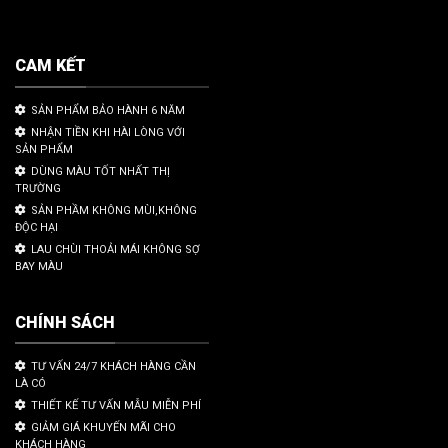
CAM KẾT
SẢN PHẨM BẢO HÀNH 6 NĂM
NHẬN TIỀN KHI HÀI LÒNG VỚI
SẢN PHẨM
DÙNG MÀU TỐT NHẤT THỊ
TRƯỜNG
SẢN PHẦM KHÔNG MÙI,KHÔNG
ĐỘC HẠI
LAU CHÙI THOẢI MÁI KHÔNG SỢ
BAY MÀU
CHÍNH SÁCH
TƯ VẤN 24/7 KHÁCH HÀNG CẦN
LÀ CÓ
THIẾT KẾ TƯ VẤN MẪU MIỄN PHÍ
GIẢM GIÁ KHUYẾN MÃI CHO
KHÁCH HÀNG