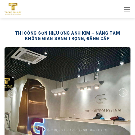
Bỏ
qua
nội
dung
THI CÔNG SƠN HIỆU ỨNG ÁNH KIM – NÂNG TẦM
KHÔNG GIAN SANG TRỌNG, ĐẲNG CẤP