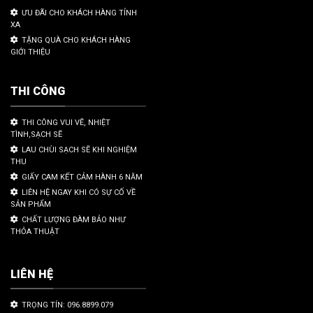
ƯU ĐÃI CHO KHÁCH HÀNG TỈNH
XA
TẶNG QUÀ CHO KHÁCH HÀNG
GIỚI THIỆU
THI CÔNG
THI CÔNG VUI VẼ, NHIỆT
TÌNH,SẠCH SẼ
LAU CHÙI SẠCH SẼ KHI NGHIỆM
THU
GIẤY CAM KẾT CẢM HÀNH 6 NĂM
LIÊN HỆ NGAY KHI CÓ SỰ CỐ VỀ
SẢN PHẨM
CHẤT LƯỢNG ĐÀM BẢO NHƯ
THỎA THUẬT
LIÊN HỆ
TRỌNG TÍN: 096.8899.079