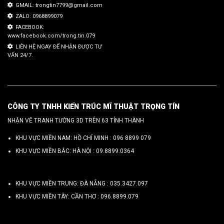
GMAIL: trongtin7799@gmail.com
ZALO: 0968899079
FACEBOOK:
www.facebook.com/trong.tin.079
LIÊN HỆ NGAY ĐỂ NHẬN ĐƯỢC TƯ
VẤN 24/7.
CÔNG TY TNHH KIẾN TRÚC MĨ THUẬT TRỌNG TÍN
NHẬN VẼ TRANH TƯỜNG 3D TRÊN 63 TỈNH THÀNH
KHU VỰC MIỀN NAM: HỒ CHÍ MINH :
096 8899 079
KHU VỰC MIỀN BẮC: HÀ NỘI :
09.8899.0364
KHU VỰC MIỀN TRUNG: ĐÀ NẴNG :
035.3427.097
KHU VỰC MIỀN TÂY: CẦN THƠ :
096.8899.079