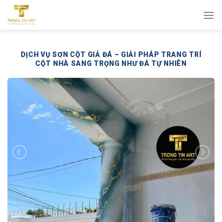
Bỏ
qua
nội
dung
DỊCH VỤ SƠN CỘT GIẢ ĐÁ – GIẢI PHÁP TRANG TRÍ
CỘT NHÀ SANG TRỌNG NHƯ ĐÁ TỰ NHIÊN