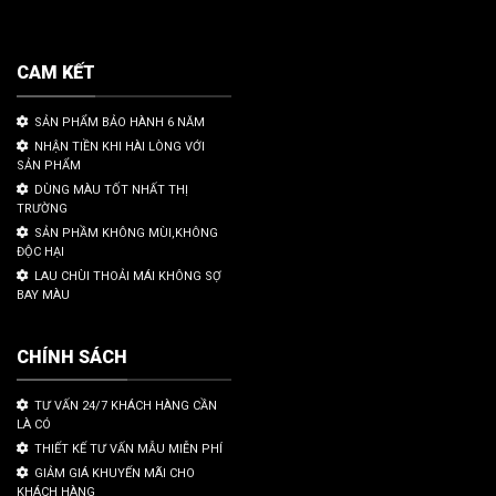
CAM KẾT
SẢN PHẨM BẢO HÀNH 6 NĂM
NHẬN TIỀN KHI HÀI LÒNG VỚI
SẢN PHẨM
DÙNG MÀU TỐT NHẤT THỊ
TRƯỜNG
SẢN PHẦM KHÔNG MÙI,KHÔNG
ĐỘC HẠI
LAU CHÙI THOẢI MÁI KHÔNG SỢ
BAY MÀU
CHÍNH SÁCH
TƯ VẤN 24/7 KHÁCH HÀNG CẦN
LÀ CÓ
THIẾT KẾ TƯ VẤN MẪU MIỄN PHÍ
GIẢM GIÁ KHUYẾN MÃI CHO
KHÁCH HÀNG