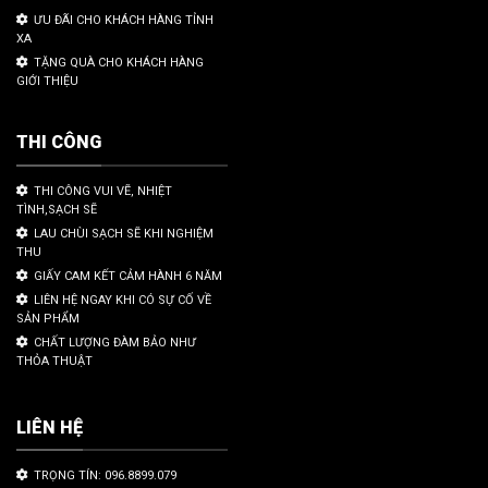
ƯU ĐÃI CHO KHÁCH HÀNG TỈNH
XA
TẶNG QUÀ CHO KHÁCH HÀNG
GIỚI THIỆU
THI CÔNG
THI CÔNG VUI VẼ, NHIỆT
TÌNH,SẠCH SẼ
LAU CHÙI SẠCH SẼ KHI NGHIỆM
THU
GIẤY CAM KẾT CẢM HÀNH 6 NĂM
LIÊN HỆ NGAY KHI CÓ SỰ CỐ VỀ
SẢN PHẨM
CHẤT LƯỢNG ĐÀM BẢO NHƯ
THỎA THUẬT
LIÊN HỆ
TRỌNG TÍN: 096.8899.079