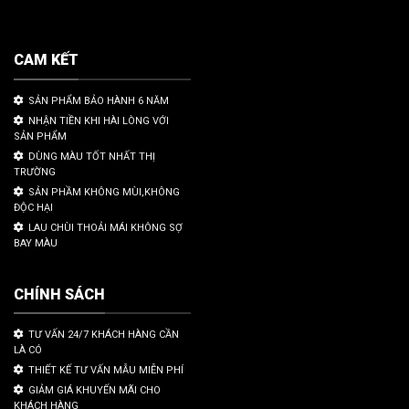
CAM KẾT
SẢN PHẨM BẢO HÀNH 6 NĂM
NHẬN TIỀN KHI HÀI LÒNG VỚI
SẢN PHẨM
DÙNG MÀU TỐT NHẤT THỊ
TRƯỜNG
SẢN PHẦM KHÔNG MÙI,KHÔNG
ĐỘC HẠI
LAU CHÙI THOẢI MÁI KHÔNG SỢ
BAY MÀU
CHÍNH SÁCH
TƯ VẤN 24/7 KHÁCH HÀNG CẦN
LÀ CÓ
THIẾT KẾ TƯ VẤN MẪU MIỄN PHÍ
GIẢM GIÁ KHUYẾN MÃI CHO
KHÁCH HÀNG