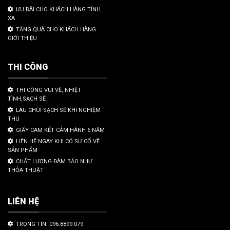
ƯU ĐÃI CHO KHÁCH HÀNG TỈNH
XA
TẶNG QUÀ CHO KHÁCH HÀNG
GIỚI THIỆU
THI CÔNG
THI CÔNG VUI VẼ, NHIỆT
TÌNH,SẠCH SẼ
LAU CHÙI SẠCH SẼ KHI NGHIỆM
THU
GIẤY CAM KẾT CẢM HÀNH 6 NĂM
LIÊN HỆ NGAY KHI CÓ SỰ CỐ VỀ
SẢN PHẨM
CHẤT LƯỢNG ĐÀM BẢO NHƯ
THỎA THUẬT
LIÊN HỆ
TRỌNG TÍN: 096.8899.079