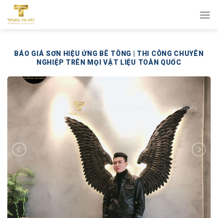
Bỏ
qua
nội
dung
BÁO GIÁ SƠN HIỆU ỨNG BÊ TÔNG | THI CÔNG CHUYÊN
NGHIỆP TRÊN MỌI VẬT LIỆU TOÀN QUỐC