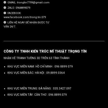
GMAIL: trongtin7799@gmail.com
ZALO: 0968899079
FACEBOOK:
www.facebook.com/trong.tin.079
LIÊN HỆ NGAY ĐỂ NHẬN ĐƯỢC TƯ
VẤN 24/7.
CÔNG TY TNHH KIẾN TRÚC MĨ THUẬT TRỌNG TÍN
NHẬN VẼ TRANH TƯỜNG 3D TRÊN 63 TỈNH THÀNH
KHU VỰC MIỀN NAM: HỒ CHÍ MINH :
096 8899 079
KHU VỰC MIỀN BẮC: HÀ NỘI :
09.8899.0364
KHU VỰC MIỀN TRUNG: ĐÀ NẴNG :
035.3427.097
KHU VỰC MIỀN TÂY: CẦN THƠ :
096.8899.079