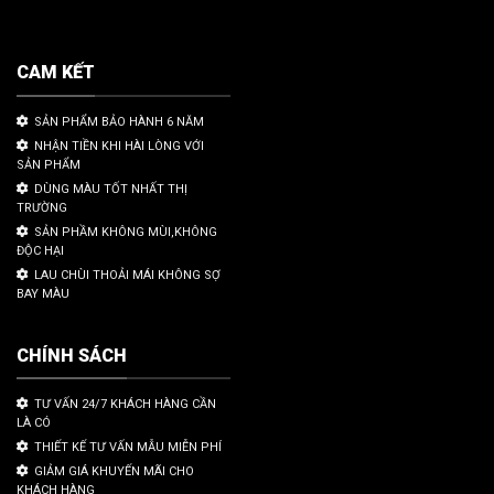
CAM KẾT
SẢN PHẨM BẢO HÀNH 6 NĂM
NHẬN TIỀN KHI HÀI LÒNG VỚI
SẢN PHẨM
DÙNG MÀU TỐT NHẤT THỊ
TRƯỜNG
SẢN PHẦM KHÔNG MÙI,KHÔNG
ĐỘC HẠI
LAU CHÙI THOẢI MÁI KHÔNG SỢ
BAY MÀU
CHÍNH SÁCH
TƯ VẤN 24/7 KHÁCH HÀNG CẦN
LÀ CÓ
THIẾT KẾ TƯ VẤN MẪU MIỄN PHÍ
GIẢM GIÁ KHUYẾN MÃI CHO
KHÁCH HÀNG