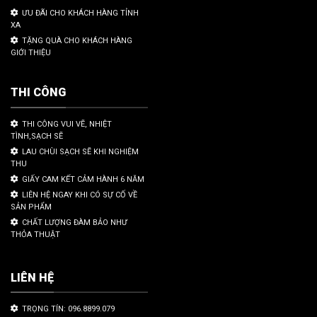
ƯU ĐÃI CHO KHÁCH HÀNG TỈNH
XA
TẶNG QUÀ CHO KHÁCH HÀNG
GIỚI THIỆU
THI CÔNG
THI CÔNG VUI VẼ, NHIỆT
TÌNH,SẠCH SẼ
LAU CHÙI SẠCH SẼ KHI NGHIỆM
THU
GIẤY CAM KẾT CẢM HÀNH 6 NĂM
LIÊN HỆ NGAY KHI CÓ SỰ CỐ VỀ
SẢN PHẨM
CHẤT LƯỢNG ĐÀM BẢO NHƯ
THỎA THUẬT
LIÊN HỆ
TRỌNG TÍN: 096.8899.079