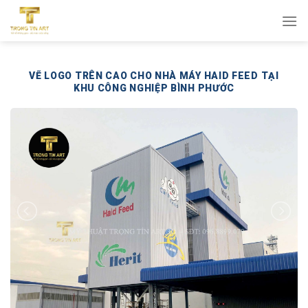
Bỏ
qua
nội
dung
VẼ LOGO TRÊN CAO CHO NHÀ MÁY HAID FEED TẠI
KHU CÔNG NGHIỆP BÌNH PHƯỚC