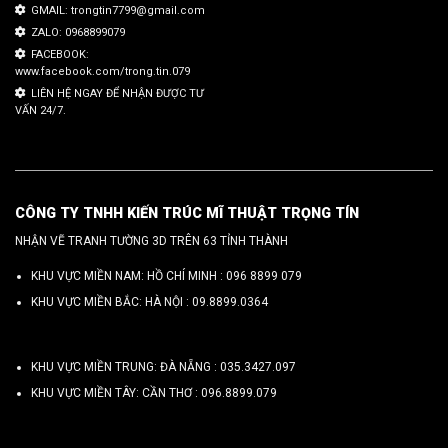
GMAIL: trongtin7799@gmail.com
ZALO: 0968899079
FACEBOOK:
www.facebook.com/trong.tin.079
LIÊN HỆ NGAY ĐỂ NHẬN ĐƯỢC TƯ
VẤN 24/7.
CÔNG TY TNHH KIẾN TRÚC MĨ THUẬT TRỌNG TÍN
NHẬN VẼ TRANH TƯỜNG 3D TRÊN 63 TỈNH THÀNH
KHU VỰC MIỀN NAM: HỒ CHÍ MINH :
096 8899 079
KHU VỰC MIỀN BẮC: HÀ NỘI :
09.8899.0364
KHU VỰC MIỀN TRUNG: ĐÀ NẴNG :
035.3427.097
KHU VỰC MIỀN TÂY: CẦN THƠ :
096.8899.079