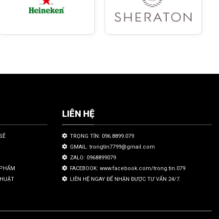
LIÊN HỆ
SẼ
TRỌNG TÍN: 096.8899.079
GMAIL: trongtin7799@gmail.com
ZALO: 0968899079
N PHẨM
FACEBOOK: www.facebook.com/trong.tin.079
THUẬT
LIÊN HỆ NGAY ĐỂ NHẬN ĐƯỢC TƯ VẤN 24/7.