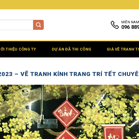
MIỀN NAM
096 88
IỚI THIỆU CÔNG TY
DỰ ÁN ĐÃ THI CÔNG
GIÁ VẼ TRANH 
2023 – VẼ TRANH KÍNH TRANG TRÍ TẾT CHUYÊ