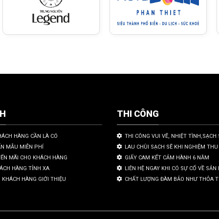
CH
THI CÔNG
HÁCH HÀNG CẦN LÀ CÓ
THI CÔNG VUI VẼ, NHIỆT TÌNH,SẠCH 
ẤN MẪU MIỄN PHÍ
LAU CHÙI SẠCH SẼ KHI NGHIỆM THU
YẾN MÃI CHO KHÁCH HÀNG
GIẤY CAM KẾT CẢM HÀNH 6 NĂM
HÁCH HÀNG TỈNH XA
LIÊN HỆ NGAY KHI CÓ SỰ CỐ VỀ SẢ
 KHÁCH HÀNG GIỚI THIỆU
CHẤT LƯỢNG ĐÀM BẢO NHƯ THỎA 