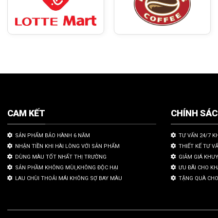
CAM KẾT
CHÍNH SÁ
SẢN PHẨM BẢO HÀNH 6 NĂM
TƯ VẤN 24/7 K
NHẬN TIỀN KHI HÀI LÒNG VỚI SẢN PHẨM
THIẾT KẾ TƯ V
DÙNG MÀU TỐT NHẤT THỊ TRƯỜNG
GIẢM GIÁ KHU
SẢN PHẦM KHÔNG MÙI,KHÔNG ĐỘC HẠI
ƯU ĐÃI CHO K
LAU CHÙI THOẢI MÁI KHÔNG SỢ BAY MÀU
TẶNG QUÀ CHO