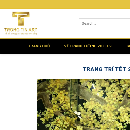
Bỏ
qua
nội
dung
TRANG CHỦ
VẼ TRANH TƯỜNG 2D 3D
G
TRANG TRÍ TẾT 