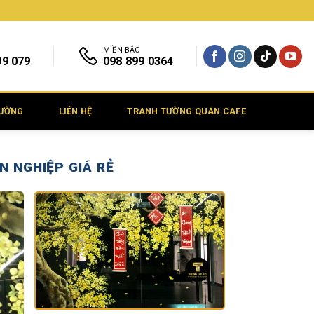
MIỀN BẮC
99 079
098 899 0364
TƯỜNG
LIÊN HỆ
TRANH TƯỜNG QUÁN CAFE
N NGHIỆP GIÁ RẺ