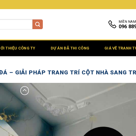
MIỀN NAM
096 88
IỚI THIỆU CÔNG TY
DỰ ÁN ĐÃ THI CÔNG
GIÁ VẼ TRANH 
 ĐÁ – GIẢI PHÁP TRANG TRÍ CỘT NHÀ SANG T