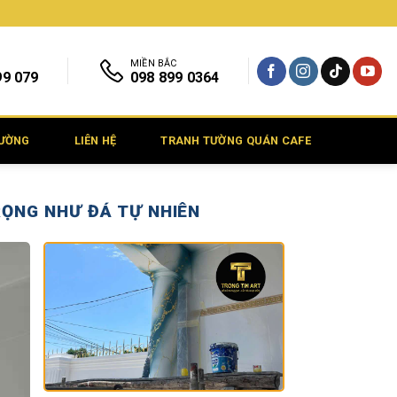
MIỀN BẮC
99 079
098 899 0364
TƯỜNG
LIÊN HỆ
TRANH TƯỜNG QUÁN CAFE
RỌNG NHƯ ĐÁ TỰ NHIÊN