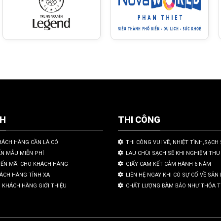
CH
THI CÔNG
HÁCH HÀNG CẦN LÀ CÓ
THI CÔNG VUI VẼ, NHIỆT TÌNH,SẠCH 
ẤN MẪU MIỄN PHÍ
LAU CHÙI SẠCH SẼ KHI NGHIỆM THU
YẾN MÃI CHO KHÁCH HÀNG
GIẤY CAM KẾT CẢM HÀNH 6 NĂM
HÁCH HÀNG TỈNH XA
LIÊN HỆ NGAY KHI CÓ SỰ CỐ VỀ SẢ
 KHÁCH HÀNG GIỚI THIỆU
CHẤT LƯỢNG ĐÀM BẢO NHƯ THỎA 