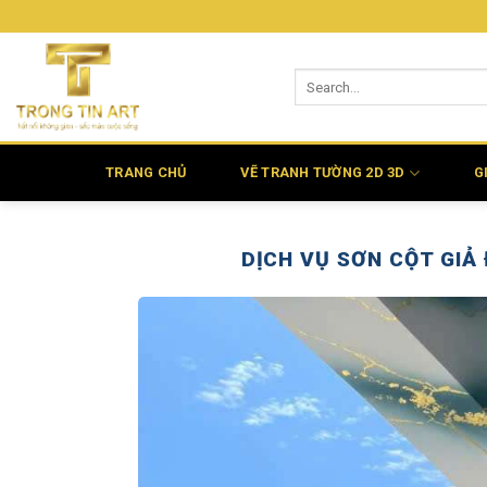
Bỏ
qua
nội
dung
TRANG CHỦ
VẼ TRANH TƯỜNG 2D 3D
G
DỊCH VỤ SƠN CỘT GIẢ