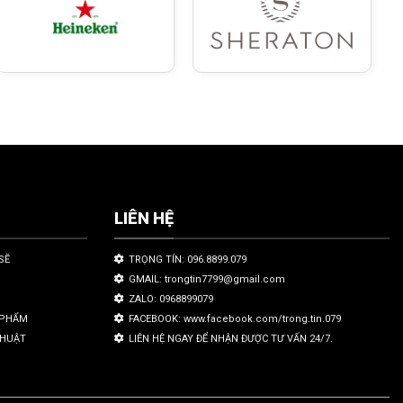
LIÊN HỆ
SẼ
TRỌNG TÍN: 096.8899.079
GMAIL: trongtin7799@gmail.com
ZALO: 0968899079
N PHẨM
FACEBOOK: www.facebook.com/trong.tin.079
THUẬT
LIÊN HỆ NGAY ĐỂ NHẬN ĐƯỢC TƯ VẤN 24/7.