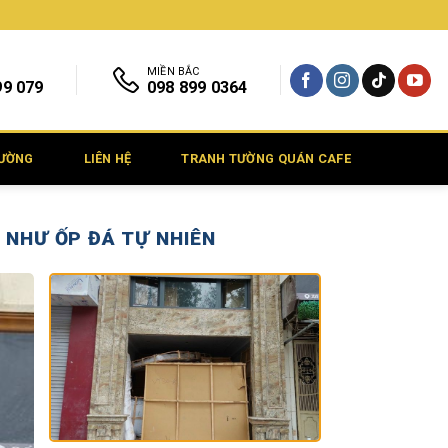
MIỀN BẮC
99 079
098 899 0364
TƯỜNG
LIÊN HỆ
TRANH TƯỜNG QUÁN CAFE
 NHƯ ỐP ĐÁ TỰ NHIÊN