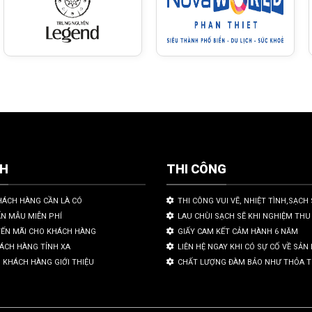
CH
THI CÔNG
HÁCH HÀNG CẦN LÀ CÓ
THI CÔNG VUI VẼ, NHIỆT TÌNH,SẠCH 
ẤN MẪU MIỄN PHÍ
LAU CHÙI SẠCH SẼ KHI NGHIỆM THU
YẾN MÃI CHO KHÁCH HÀNG
GIẤY CAM KẾT CẢM HÀNH 6 NĂM
HÁCH HÀNG TỈNH XA
LIÊN HỆ NGAY KHI CÓ SỰ CỐ VỀ SẢ
 KHÁCH HÀNG GIỚI THIỆU
CHẤT LƯỢNG ĐÀM BẢO NHƯ THỎA 