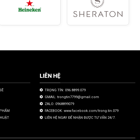
LIÊN HỆ
SẼ
TRỌNG TÍN: 096.8899.079
GMAIL: trongtin7799@gmail.com
ZALO: 0968899079
N PHẨM
FACEBOOK: www.facebook.com/trong.tin.079
THUẬT
LIÊN HỆ NGAY ĐỂ NHẬN ĐƯỢC TƯ VẤN 24/7.