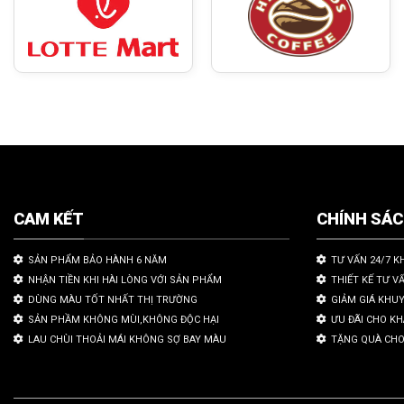
CAM KẾT
CHÍNH SÁ
SẢN PHẨM BẢO HÀNH 6 NĂM
TƯ VẤN 24/7 K
NHẬN TIỀN KHI HÀI LÒNG VỚI SẢN PHẨM
THIẾT KẾ TƯ V
DÙNG MÀU TỐT NHẤT THỊ TRƯỜNG
GIẢM GIÁ KHU
SẢN PHẦM KHÔNG MÙI,KHÔNG ĐỘC HẠI
ƯU ĐÃI CHO K
LAU CHÙI THOẢI MÁI KHÔNG SỢ BAY MÀU
TẶNG QUÀ CHO