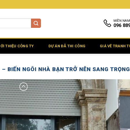
MIỀN NAM
096 88
IỚI THIỆU CÔNG TY
DỰ ÁN ĐÃ THI CÔNG
GIÁ VẼ TRANH 
N – BIẾN NGÔI NHÀ BẠN TRỞ NÊN SANG TRỌNG