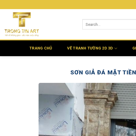
Bỏ
qua
nội
dung
TRANG CHỦ
VẼ TRANH TƯỜNG 2D 3D
G
SƠN GIẢ ĐÁ MẶT TIỀ