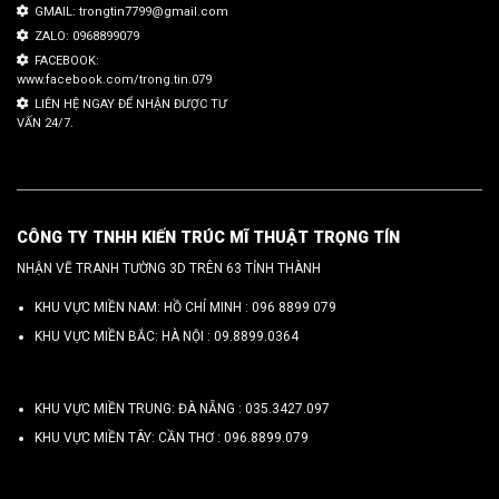
GMAIL: trongtin7799@gmail.com
ZALO: 0968899079
FACEBOOK:
www.facebook.com/trong.tin.079
LIÊN HỆ NGAY ĐỂ NHẬN ĐƯỢC TƯ
VẤN 24/7.
CÔNG TY TNHH KIẾN TRÚC MĨ THUẬT TRỌNG TÍN
NHẬN VẼ TRANH TƯỜNG 3D TRÊN 63 TỈNH THÀNH
KHU VỰC MIỀN NAM: HỒ CHÍ MINH :
096 8899 079
KHU VỰC MIỀN BẮC: HÀ NỘI :
09.8899.0364
KHU VỰC MIỀN TRUNG: ĐÀ NẴNG :
035.3427.097
KHU VỰC MIỀN TÂY: CẦN THƠ :
096.8899.079