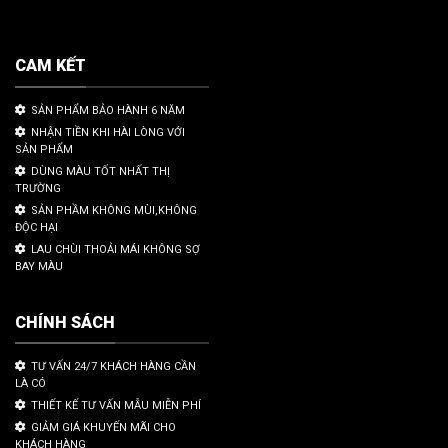
CAM KẾT
SẢN PHẨM BẢO HÀNH 6 NĂM
NHẬN TIỀN KHI HÀI LÒNG VỚI
SẢN PHẨM
DÙNG MÀU TỐT NHẤT THỊ
TRƯỜNG
SẢN PHẦM KHÔNG MÙI,KHÔNG
ĐỘC HẠI
LAU CHÙI THOẢI MÁI KHÔNG SỢ
BAY MÀU
CHÍNH SÁCH
TƯ VẤN 24/7 KHÁCH HÀNG CẦN
LÀ CÓ
THIẾT KẾ TƯ VẤN MẪU MIỄN PHÍ
GIẢM GIÁ KHUYẾN MÃI CHO
KHÁCH HÀNG