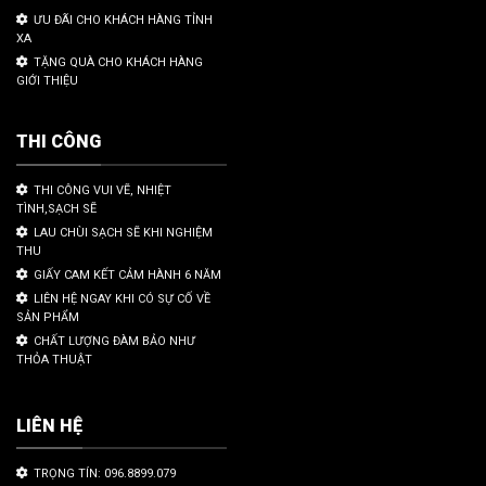
ƯU ĐÃI CHO KHÁCH HÀNG TỈNH
XA
TẶNG QUÀ CHO KHÁCH HÀNG
GIỚI THIỆU
THI CÔNG
THI CÔNG VUI VẼ, NHIỆT
TÌNH,SẠCH SẼ
LAU CHÙI SẠCH SẼ KHI NGHIỆM
THU
GIẤY CAM KẾT CẢM HÀNH 6 NĂM
LIÊN HỆ NGAY KHI CÓ SỰ CỐ VỀ
SẢN PHẨM
CHẤT LƯỢNG ĐÀM BẢO NHƯ
THỎA THUẬT
LIÊN HỆ
TRỌNG TÍN: 096.8899.079