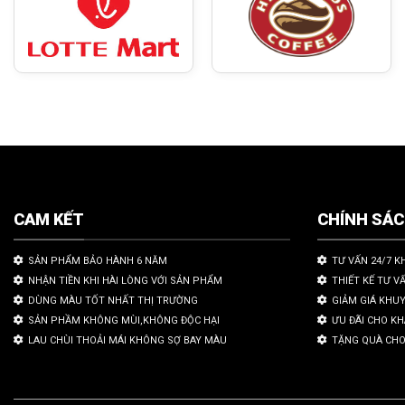
CAM KẾT
CHÍNH SÁ
SẢN PHẨM BẢO HÀNH 6 NĂM
TƯ VẤN 24/7 K
NHẬN TIỀN KHI HÀI LÒNG VỚI SẢN PHẨM
THIẾT KẾ TƯ V
DÙNG MÀU TỐT NHẤT THỊ TRƯỜNG
GIẢM GIÁ KHU
SẢN PHẦM KHÔNG MÙI,KHÔNG ĐỘC HẠI
ƯU ĐÃI CHO K
LAU CHÙI THOẢI MÁI KHÔNG SỢ BAY MÀU
TẶNG QUÀ CHO