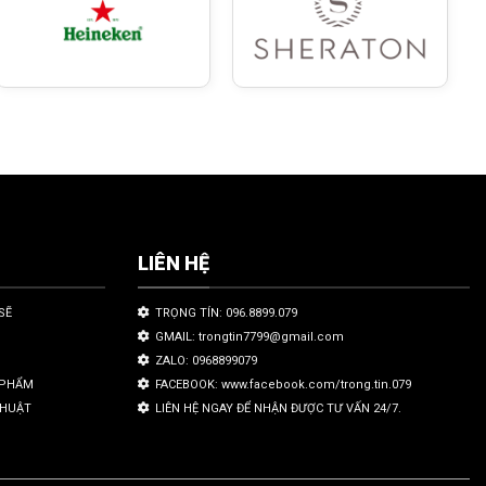
LIÊN HỆ
SẼ
TRỌNG TÍN: 096.8899.079
GMAIL: trongtin7799@gmail.com
ZALO: 0968899079
N PHẨM
FACEBOOK: www.facebook.com/trong.tin.079
THUẬT
LIÊN HỆ NGAY ĐỂ NHẬN ĐƯỢC TƯ VẤN 24/7.