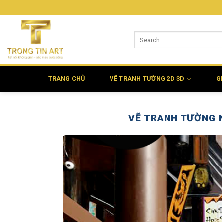
Bỏ
qua
nội
dung
TRANG CHỦ
VẼ TRANH TƯỜNG 2D 3D
G
VẼ TRANH TƯỜNG 