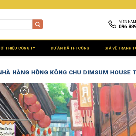
MIỀN NAM
096 88
IỚI THIỆU CÔNG TY
DỰ ÁN ĐÃ THI CÔNG
GIÁ VẼ TRANH 
NHÀ HÀNG HỒNG KÔNG CHU DIMSUM HOUSE TẠ