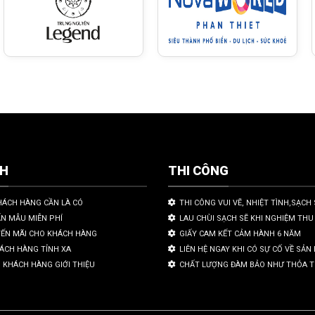
CH
THI CÔNG
HÁCH HÀNG CẦN LÀ CÓ
THI CÔNG VUI VẼ, NHIỆT TÌNH,SẠCH 
ẤN MẪU MIỄN PHÍ
LAU CHÙI SẠCH SẼ KHI NGHIỆM THU
YẾN MÃI CHO KHÁCH HÀNG
GIẤY CAM KẾT CẢM HÀNH 6 NĂM
HÁCH HÀNG TỈNH XA
LIÊN HỆ NGAY KHI CÓ SỰ CỐ VỀ SẢ
 KHÁCH HÀNG GIỚI THIỆU
CHẤT LƯỢNG ĐÀM BẢO NHƯ THỎA 