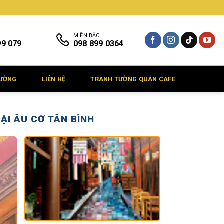
MIỀN BẮC
99 079
098 899 0364
TƯỜNG
LIÊN HỆ
TRANH TƯỜNG QUÁN CAFE
I ÂU CƠ TÂN BÌNH