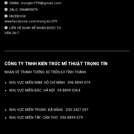
GMAIL: trongtin7799@gmail.com
ZALO: 0968899079
FACEBOOK:
www.facebook.com/trong.tin.079
LIÊN HỆ NGAY ĐỂ NHẬN ĐƯỢC TƯ
VẤN 24/7.
CÔNG TY TNHH KIẾN TRÚC MĨ THUẬT TRỌNG TÍN
NHẬN VẼ TRANH TƯỜNG 3D TRÊN 63 TỈNH THÀNH
KHU VỰC MIỀN NAM: HỒ CHÍ MINH :
096 8899 079
KHU VỰC MIỀN BẮC: HÀ NỘI :
09.8899.0364
KHU VỰC MIỀN TRUNG: ĐÀ NẴNG :
035.3427.097
KHU VỰC MIỀN TÂY: CẦN THƠ :
096.8899.079