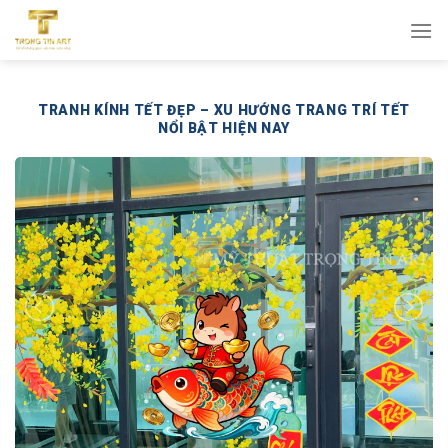
Bỏ
qua
nội
dung
TRANH KÍNH TẾT ĐẸP – XU HƯỚNG TRANG TRÍ TẾT
NỔI BẬT HIỆN NAY