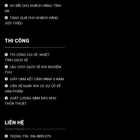
ƯU ĐÃI CHO KHÁCH HÀNG TỈNH
XA
TẶNG QUÀ CHO KHÁCH HÀNG
GIỚI THIỆU
THI CÔNG
THI CÔNG VUI VẼ, NHIỆT
TÌNH,SẠCH SẼ
LAU CHÙI SẠCH SẼ KHI NGHIỆM
THU
GIẤY CAM KẾT CẢM HÀNH 6 NĂM
LIÊN HỆ NGAY KHI CÓ SỰ CỐ VỀ
SẢN PHẨM
CHẤT LƯỢNG ĐÀM BẢO NHƯ
THỎA THUẬT
LIÊN HỆ
TRỌNG TÍN: 096.8899.079