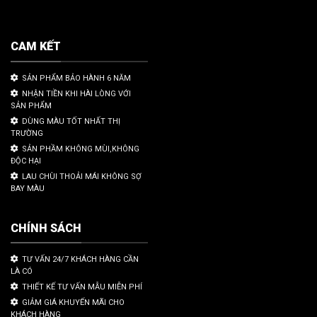
CAM KẾT
SẢN PHẨM BẢO HÀNH 6 NĂM
NHẬN TIỀN KHI HÀI LÒNG VỚI
SẢN PHẨM
DÙNG MÀU TỐT NHẤT THỊ
TRƯỜNG
SẢN PHẦM KHÔNG MÙI,KHÔNG
ĐỘC HẠI
LAU CHÙI THOẢI MÁI KHÔNG SỢ
BAY MÀU
CHÍNH SÁCH
TƯ VẤN 24/7 KHÁCH HÀNG CẦN
LÀ CÓ
THIẾT KẾ TƯ VẤN MẪU MIỄN PHÍ
GIẢM GIÁ KHUYẾN MÃI CHO
KHÁCH HÀNG