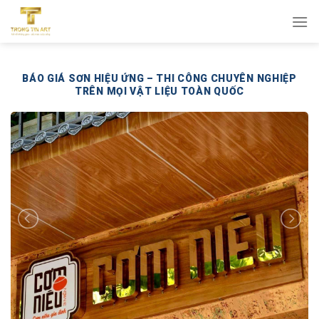
Bỏ
qua
nội
dung
BÁO GIÁ SƠN HIỆU ỨNG – THI CÔNG CHUYÊN NGHIỆP
TRÊN MỌI VẬT LIỆU TOÀN QUỐC