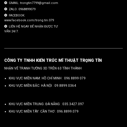
GMAIL: trongtin7799@gmail.com
ZALO: 0968899079
FACEBOOK:
www.facebook.com/trong.tin.079
LIÊN HỆ NGAY ĐỂ NHẬN ĐƯỢC TƯ
VẤN 24/7.
CÔNG TY TNHH KIẾN TRÚC MĨ THUẬT TRỌNG TÍN
NHẬN VẼ TRANH TƯỜNG 3D TRÊN 63 TỈNH THÀNH
KHU VỰC MIỀN NAM: HỒ CHÍ MINH :
096 8899 079
KHU VỰC MIỀN BẮC: HÀ NỘI :
09.8899.0364
KHU VỰC MIỀN TRUNG: ĐÀ NẴNG :
035.3427.097
KHU VỰC MIỀN TÂY: CẦN THƠ :
096.8899.079