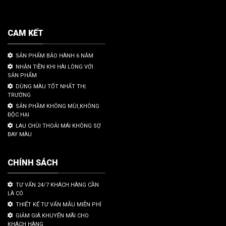
CAM KẾT
SẢN PHẨM BẢO HÀNH 6 NĂM
NHẬN TIỀN KHI HÀI LÒNG VỚI
SẢN PHẨM
DÙNG MÀU TỐT NHẤT THỊ
TRƯỜNG
SẢN PHẦM KHÔNG MÙI,KHÔNG
ĐỘC HẠI
LAU CHÙI THOẢI MÁI KHÔNG SỢ
BAY MÀU
CHÍNH SÁCH
TƯ VẤN 24/7 KHÁCH HÀNG CẦN
LÀ CÓ
THIẾT KẾ TƯ VẤN MẪU MIỄN PHÍ
GIẢM GIÁ KHUYẾN MÃI CHO
KHÁCH HÀNG