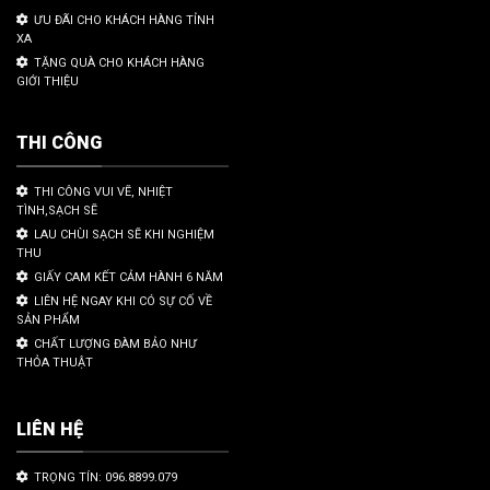
ƯU ĐÃI CHO KHÁCH HÀNG TỈNH
XA
TẶNG QUÀ CHO KHÁCH HÀNG
GIỚI THIỆU
THI CÔNG
THI CÔNG VUI VẼ, NHIỆT
TÌNH,SẠCH SẼ
LAU CHÙI SẠCH SẼ KHI NGHIỆM
THU
GIẤY CAM KẾT CẢM HÀNH 6 NĂM
LIÊN HỆ NGAY KHI CÓ SỰ CỐ VỀ
SẢN PHẨM
CHẤT LƯỢNG ĐÀM BẢO NHƯ
THỎA THUẬT
LIÊN HỆ
TRỌNG TÍN: 096.8899.079