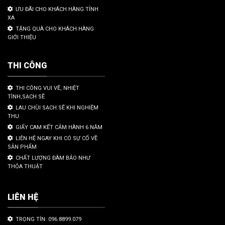
ƯU ĐÃI CHO KHÁCH HÀNG TỈNH
XA
TẶNG QUÀ CHO KHÁCH HÀNG
GIỚI THIỆU
THI CÔNG
THI CÔNG VUI VẼ, NHIỆT
TÌNH,SẠCH SẼ
LAU CHÙI SẠCH SẼ KHI NGHIỆM
THU
GIẤY CAM KẾT CẢM HÀNH 6 NĂM
LIÊN HỆ NGAY KHI CÓ SỰ CỐ VỀ
SẢN PHẨM
CHẤT LƯỢNG ĐÀM BẢO NHƯ
THỎA THUẬT
LIÊN HỆ
TRỌNG TÍN: 096.8899.079