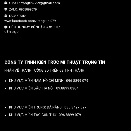
GMAIL: trongtin7799@gmail.com
ZALO: 0968899079
FACEBOOK:
www.facebook.com/trong.tin.079
LIÊN HỆ NGAY ĐỂ NHẬN ĐƯỢC TƯ
VẤN 24/7.
CÔNG TY TNHH KIẾN TRÚC MĨ THUẬT TRỌNG TÍN
NHẬN VẼ TRANH TƯỜNG 3D TRÊN 63 TỈNH THÀNH
KHU VỰC MIỀN NAM: HỒ CHÍ MINH :
096 8899 079
KHU VỰC MIỀN BẮC: HÀ NỘI :
09.8899.0364
KHU VỰC MIỀN TRUNG: ĐÀ NẴNG :
035.3427.097
KHU VỰC MIỀN TÂY: CẦN THƠ :
096.8899.079