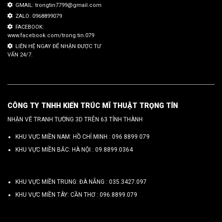
GMAIL: trongtin7799@gmail.com
ZALO: 0968899079
FACEBOOK:
www.facebook.com/trong.tin.079
LIÊN HỆ NGAY ĐỂ NHẬN ĐƯỢC TƯ
VẤN 24/7.
CÔNG TY TNHH KIẾN TRÚC MĨ THUẬT TRỌNG TÍN
NHẬN VẼ TRANH TƯỜNG 3D TRÊN 63 TỈNH THÀNH
KHU VỰC MIỀN NAM: HỒ CHÍ MINH :
096 8899 079
KHU VỰC MIỀN BẮC: HÀ NỘI :
09.8899.0364
KHU VỰC MIỀN TRUNG: ĐÀ NẴNG :
035.3427.097
KHU VỰC MIỀN TÂY: CẦN THƠ :
096.8899.079