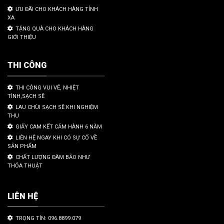
ƯU ĐÃI CHO KHÁCH HÀNG TỈNH
XA
TẶNG QUÀ CHO KHÁCH HÀNG
GIỚI THIỆU
THI CÔNG
THI CÔNG VUI VẼ, NHIỆT
TÌNH,SẠCH SẼ
LAU CHÙI SẠCH SẼ KHI NGHIỆM
THU
GIẤY CAM KẾT CẢM HÀNH 6 NĂM
LIÊN HỆ NGAY KHI CÓ SỰ CỐ VỀ
SẢN PHẨM
CHẤT LƯỢNG ĐÀM BẢO NHƯ
THỎA THUẬT
LIÊN HỆ
TRỌNG TÍN: 096.8899.079