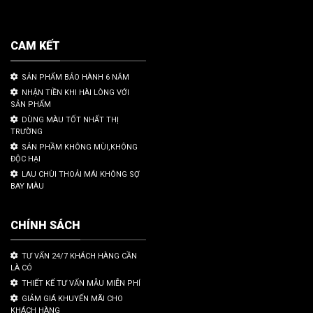
CAM KẾT
SẢN PHẨM BẢO HÀNH 6 NĂM
NHẬN TIỀN KHI HÀI LÒNG VỚI
SẢN PHẨM
DÙNG MÀU TỐT NHẤT THỊ
TRƯỜNG
SẢN PHẦM KHÔNG MÙI,KHÔNG
ĐỘC HẠI
LAU CHÙI THOẢI MÁI KHÔNG SỢ
BAY MÀU
CHÍNH SÁCH
TƯ VẤN 24/7 KHÁCH HÀNG CẦN
LÀ CÓ
THIẾT KẾ TƯ VẤN MẪU MIỄN PHÍ
GIẢM GIÁ KHUYẾN MÃI CHO
KHÁCH HÀNG