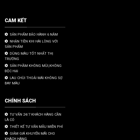
CAM KẾT
SẢN PHẨM BẢO HÀNH 6 NĂM
NHẬN TIỀN KHI HÀI LÒNG VỚI
SẢN PHẨM
DÙNG MÀU TỐT NHẤT THỊ
TRƯỜNG
SẢN PHẦM KHÔNG MÙI,KHÔNG
ĐỘC HẠI
LAU CHÙI THOẢI MÁI KHÔNG SỢ
BAY MÀU
CHÍNH SÁCH
TƯ VẤN 24/7 KHÁCH HÀNG CẦN
LÀ CÓ
THIẾT KẾ TƯ VẤN MẪU MIỄN PHÍ
GIẢM GIÁ KHUYẾN MÃI CHO
KHÁCH HÀNG