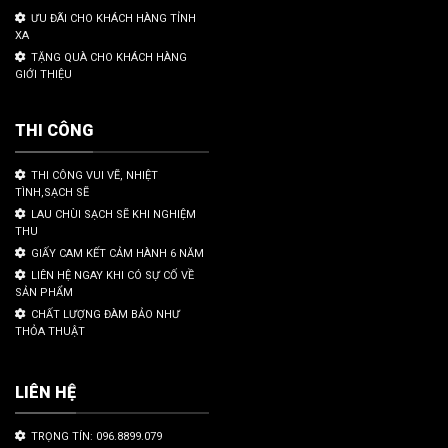
ƯU ĐÃI CHO KHÁCH HÀNG TỈNH
XA
TẶNG QUÀ CHO KHÁCH HÀNG
GIỚI THIỆU
THI CÔNG
THI CÔNG VUI VẼ, NHIỆT
TÌNH,SẠCH SẼ
LAU CHÙI SẠCH SẼ KHI NGHIỆM
THU
GIẤY CAM KẾT CẢM HÀNH 6 NĂM
LIÊN HỆ NGAY KHI CÓ SỰ CỐ VỀ
SẢN PHẨM
CHẤT LƯỢNG ĐÀM BẢO NHƯ
THỎA THUẬT
LIÊN HỆ
TRỌNG TÍN: 096.8899.079