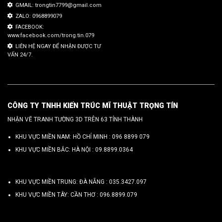
GMAIL: trongtin7799@gmail.com
ZALO: 0968899079
FACEBOOK:
www.facebook.com/trong.tin.079
LIÊN HỆ NGAY ĐỂ NHẬN ĐƯỢC TƯ
VẤN 24/7.
CÔNG TY TNHH KIẾN TRÚC MĨ THUẬT TRỌNG TÍN
NHẬN VẼ TRANH TƯỜNG 3D TRÊN 63 TỈNH THÀNH
KHU VỰC MIỀN NAM: HỒ CHÍ MINH :
096 8899 079
KHU VỰC MIỀN BẮC: HÀ NỘI :
09.8899.0364
KHU VỰC MIỀN TRUNG: ĐÀ NẴNG :
035.3427.097
KHU VỰC MIỀN TÂY: CẦN THƠ :
096.8899.079