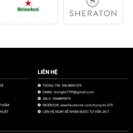
LIÊN HỆ
SẼ
TRỌNG TÍN: 096.8899.079
GMAIL: trongtin7799@gmail.com
ZALO: 0968899079
N PHẨM
FACEBOOK: www.facebook.com/trong.tin.079
THUẬT
LIÊN HỆ NGAY ĐỂ NHẬN ĐƯỢC TƯ VẤN 24/7.