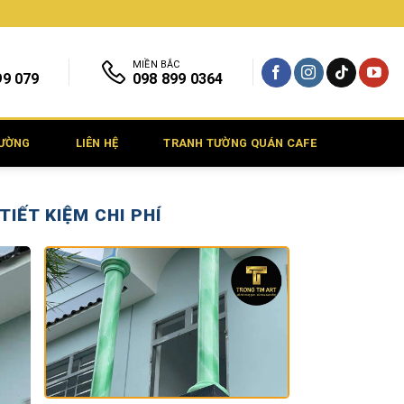
MIỀN BẮC
99 079
098 899 0364
TƯỜNG
LIÊN HỆ
TRANH TƯỜNG QUÁN CAFE
IẾT KIỆM CHI PHÍ