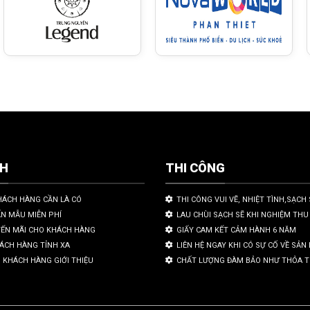
CH
THI CÔNG
HÁCH HÀNG CẦN LÀ CÓ
THI CÔNG VUI VẼ, NHIỆT TÌNH,SẠCH 
ẤN MẪU MIỄN PHÍ
LAU CHÙI SẠCH SẼ KHI NGHIỆM THU
YẾN MÃI CHO KHÁCH HÀNG
GIẤY CAM KẾT CẢM HÀNH 6 NĂM
HÁCH HÀNG TỈNH XA
LIÊN HỆ NGAY KHI CÓ SỰ CỐ VỀ SẢ
 KHÁCH HÀNG GIỚI THIỆU
CHẤT LƯỢNG ĐÀM BẢO NHƯ THỎA 