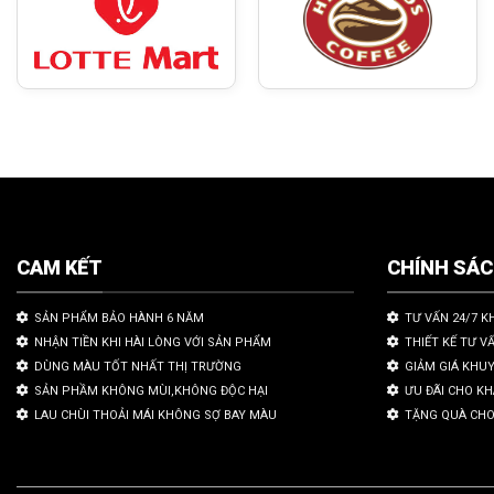
CAM KẾT
CHÍNH SÁ
SẢN PHẨM BẢO HÀNH 6 NĂM
TƯ VẤN 24/7 K
NHẬN TIỀN KHI HÀI LÒNG VỚI SẢN PHẨM
THIẾT KẾ TƯ V
DÙNG MÀU TỐT NHẤT THỊ TRƯỜNG
GIẢM GIÁ KHU
SẢN PHẦM KHÔNG MÙI,KHÔNG ĐỘC HẠI
ƯU ĐÃI CHO K
LAU CHÙI THOẢI MÁI KHÔNG SỢ BAY MÀU
TẶNG QUÀ CHO