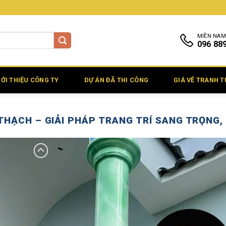
MIỀN NAM
096 88
IỚI THIỆU CÔNG TY
DỰ ÁN ĐÃ THI CÔNG
GIÁ VẼ TRANH 
THẠCH – GIẢI PHÁP TRANG TRÍ SANG TRỌNG, T