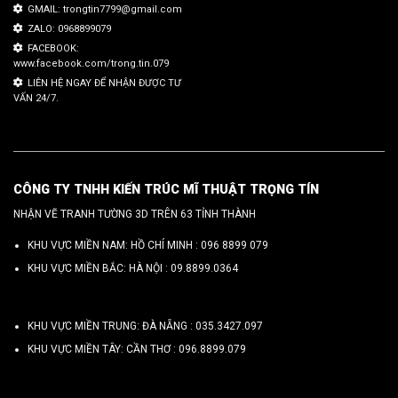
GMAIL: trongtin7799@gmail.com
ZALO: 0968899079
FACEBOOK:
www.facebook.com/trong.tin.079
LIÊN HỆ NGAY ĐỂ NHẬN ĐƯỢC TƯ
VẤN 24/7.
CÔNG TY TNHH KIẾN TRÚC MĨ THUẬT TRỌNG TÍN
NHẬN VẼ TRANH TƯỜNG 3D TRÊN 63 TỈNH THÀNH
KHU VỰC MIỀN NAM: HỒ CHÍ MINH :
096 8899 079
KHU VỰC MIỀN BẮC: HÀ NỘI :
09.8899.0364
KHU VỰC MIỀN TRUNG: ĐÀ NẴNG :
035.3427.097
KHU VỰC MIỀN TÂY: CẦN THƠ :
096.8899.079