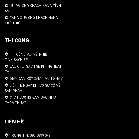
ƯU ĐÃI CHO KHÁCH HÀNG TỈNH
XA
TẶNG QUÀ CHO KHÁCH HÀNG
GIỚI THIỆU
THI CÔNG
THI CÔNG VUI VẼ, NHIỆT
TÌNH,SẠCH SẼ
LAU CHÙI SẠCH SẼ KHI NGHIỆM
THU
GIẤY CAM KẾT CẢM HÀNH 6 NĂM
LIÊN HỆ NGAY KHI CÓ SỰ CỐ VỀ
SẢN PHẨM
CHẤT LƯỢNG ĐÀM BẢO NHƯ
THỎA THUẬT
LIÊN HỆ
TRỌNG TÍN: 096.8899.079