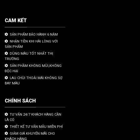
CAM KẾT
SẢN PHẨM BẢO HÀNH 6 NĂM
NHẬN TIỀN KHI HÀI LÒNG VỚI
SẢN PHẨM
DÙNG MÀU TỐT NHẤT THỊ
TRƯỜNG
SẢN PHẦM KHÔNG MÙI,KHÔNG
ĐỘC HẠI
LAU CHÙI THOẢI MÁI KHÔNG SỢ
BAY MÀU
CHÍNH SÁCH
TƯ VẤN 24/7 KHÁCH HÀNG CẦN
LÀ CÓ
THIẾT KẾ TƯ VẤN MẪU MIỄN PHÍ
GIẢM GIÁ KHUYẾN MÃI CHO
KHÁCH HÀNG