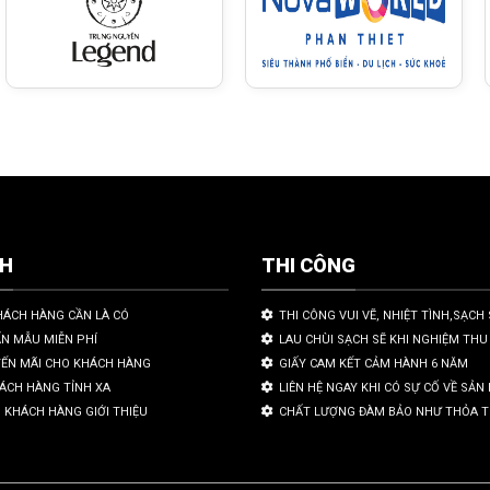
CH
THI CÔNG
HÁCH HÀNG CẦN LÀ CÓ
THI CÔNG VUI VẼ, NHIỆT TÌNH,SẠCH 
ẤN MẪU MIỄN PHÍ
LAU CHÙI SẠCH SẼ KHI NGHIỆM THU
YẾN MÃI CHO KHÁCH HÀNG
GIẤY CAM KẾT CẢM HÀNH 6 NĂM
HÁCH HÀNG TỈNH XA
LIÊN HỆ NGAY KHI CÓ SỰ CỐ VỀ SẢ
 KHÁCH HÀNG GIỚI THIỆU
CHẤT LƯỢNG ĐÀM BẢO NHƯ THỎA 