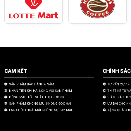
CAM KẾT
CHÍNH SÁ
SẢN PHẨM BẢO HÀNH 6 NĂM
TƯ VẤN 24/7 K
NHẬN TIỀN KHI HÀI LÒNG VỚI SẢN PHẨM
THIẾT KẾ TƯ V
DÙNG MÀU TỐT NHẤT THỊ TRƯỜNG
GIẢM GIÁ KHU
SẢN PHẦM KHÔNG MÙI,KHÔNG ĐỘC HẠI
ƯU ĐÃI CHO K
LAU CHÙI THOẢI MÁI KHÔNG SỢ BAY MÀU
TẶNG QUÀ CHO