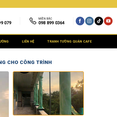
MIỀN BẮC
99 079
098 899 0364
TƯỜNG
LIÊN HỆ
TRANH TƯỜNG QUÁN CAFE
NG CHO CÔNG TRÌNH