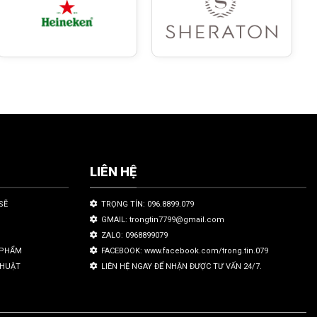
LIÊN HỆ
SẼ
TRỌNG TÍN: 096.8899.079
GMAIL: trongtin7799@gmail.com
ZALO: 0968899079
N PHẨM
FACEBOOK: www.facebook.com/trong.tin.079
THUẬT
LIÊN HỆ NGAY ĐỂ NHẬN ĐƯỢC TƯ VẤN 24/7.