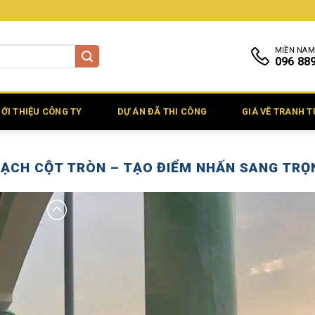
MIỀN NAM
096 88
IỚI THIỆU CÔNG TY
DỰ ÁN ĐÃ THI CÔNG
GIÁ VẼ TRANH 
HẠCH CỘT TRÒN – TẠO ĐIỂM NHẤN SANG TRỌ