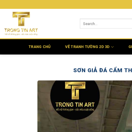
Bỏ
qua
nội
dung
TRANG CHỦ
VẼ TRANH TƯỜNG 2D 3D
G
SƠN GIẢ ĐÁ CẨM T